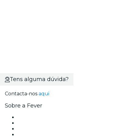
Tens alguma dúvida?
Contacta-nos
aqui
Sobre a Fever
Imprensa
Trabalha na Fever
Cartões-Oferta
Apoio ao cliente