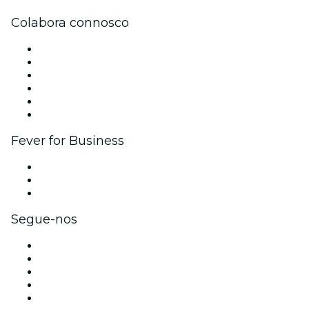
Colabora connosco
Gere o teu evento
Publica o teu evento
Eventos corporativos e vantagens
Programa de Afiliados
Programa de embaixadores e influenciadores
Parcerias
Fever for Business
Eventos privados e bilhetes para grupos
Benefícios para as empresas
Cartões-presente e vouchers para empresas
Segue-nos
Facebook
X (Twitter)
Instagram
TikTok
LinkedIn