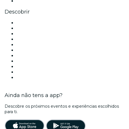
YouTube
Descobrir
Locais de eventos - Lisboa
Portugal
Hoje
Amanhã
Esta semana
Neste fim de semana
Halloween
Dia dos Namorados
Natal
Ano Novo
Ainda não tens a app?
Descobre os próximos eventos e experiências escolhidos
para ti.