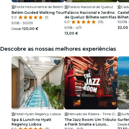
Fonte Monumental de Belém
Palácio Nacional de Queluz
Caste
Belém Guided Walking Tour
Palácio Nacional e Jardins
Caste
5.0
(1)
de Queluz: Bilhete sem filas
Bilhet
5.0
(13)
Guia
10/08 -
9/08 - 30/09
9/08 - 4/11
32,00
Desde
120,00 €
13,00 €
Descobre as nossas melhores experiências
Hotel Hyatt Regency Lisboa
Mercado da Ribeira - Time Out Market
Surf
Spa & Lunch no Hyatt
The Jazz Room: Um Tributo
Surfer
Regency Lisboa
a Frank Sinatra e Louis
Desde
5.0
(7)
Armstrong
19/09 - 13/11
72,50