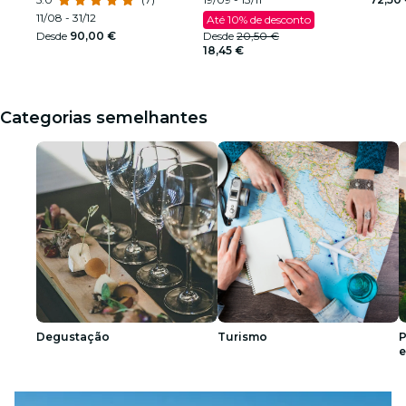
11/08 - 31/12
Até 10% de desconto
Desde
90,00 €
Desde
20,50 €
18,45 €
Categorias semelhantes
Degustação
Turismo
P
e