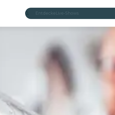
Entdecke
Live-Shows
Madrid
Candlelight
London
Erlebnisse und Städte
São Paulo
Seoul
Stadttouren
Konzerte