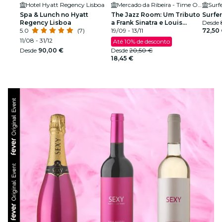
Hotel Hyatt Regency Lisboa
Mercado da Ribeira - Time Out Market
Surf
Spa & Lunch no Hyatt
The Jazz Room: Um Tributo
Surfer
Regency Lisboa
a Frank Sinatra e Louis
Desde
5.0
(7)
Armstrong
19/09 - 13/11
72,50
11/08 - 31/12
Até 10% de desconto
Desde
90,00 €
Desde
20,50 €
18,45 €