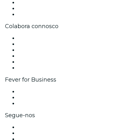
Trabalha na Fever
Cartões-Oferta
Apoio ao cliente
Colabora connosco
Gere o teu evento
Publica o teu evento
Eventos corporativos e vantagens
Programa de Afiliados
Programa de embaixadores e influenciadores
Parcerias
Fever for Business
Eventos privados e bilhetes para grupos
Benefícios para as empresas
Cartões-presente e vouchers para empresas
Segue-nos
Facebook
X (Twitter)
Instagram