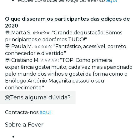
Podes consultar as FAQs do evento
aqui
O que disseram os participantes das edições de
2020
💬 Marta S. ⭐⭐⭐⭐⭐: "Grande degustação. Somos
principiantes e adorámos TUDO!"
💬 Paula M. ⭐⭐⭐⭐⭐: "Fantástico, acessível, correto
conhecedor e divertido."
💬 Cristiano M. ⭐⭐⭐⭐⭐: "TOP. Como primeira
experiência gostei muito, cada vez mais apaixonado
pelo mundo dos vinhos e gostei da forma como o
Enólogo António Maçanita passou o seu
conhecimento."
Tens alguma dúvida?
Contacta-nos
aqui
Sobre a Fever
Imprensa