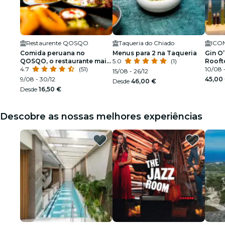
Restaurente QOSQO
Taqueria do Chiado
ICON
Comida peruana no
Menus para 2 na Taqueria
Gin O
QOSQO, o restaurante mais
5.0
(1)
Rooft
antigo do país
4.7
(51)
10/08 -
15/08 - 26/12
9/08 - 30/12
45,00
Desde
46,00 €
Desde
16,50 €
Descobre as nossas melhores experiências