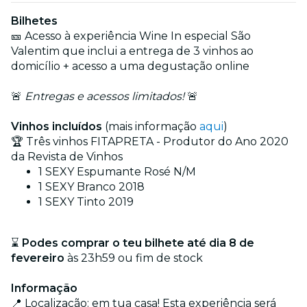
Bilhetes
🎫 Acesso à experiência Wine In especial São
Valentim que inclui a entrega de 3 vinhos ao
domicílio + acesso a uma degustação online
🚨
Entregas e acessos limitados!
🚨
Vinhos incluídos
(mais informação
aqui
)
🏆 Três vinhos FITAPRETA - Produtor do Ano 2020
da Revista de Vinhos
1 SEXY Espumante Rosé N/M
1 SEXY Branco 2018
1 SEXY Tinto 2019
⌛
Podes comprar o teu bilhete até dia 8 de
fevereiro
às 23h59 ou fim de stock
Informação
📍 Localização: em tua casa! Esta experiência será