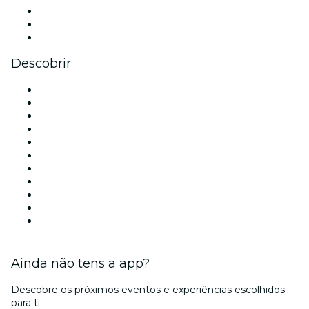
TikTok
LinkedIn
YouTube
Descobrir
Locais de eventos - Lisboa
Portugal
Hoje
Amanhã
Esta semana
Neste fim de semana
Halloween
Dia dos Namorados
Natal
Ano Novo
Ainda não tens a app?
Descobre os próximos eventos e experiências escolhidos
para ti.