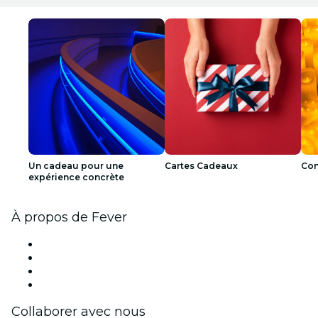
Un cadeau pour une
Cartes Cadeaux
Con
expérience concrète
À propos de Fever
Presse
Travailler chez Fever
Cartes-cadeaux
Centre d'aide
Collaborer avec nous