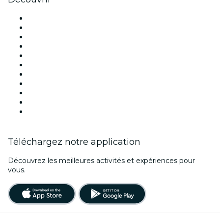
Lieux d'événements à Paris
France
Aujourd'hui
Demain
Cette semaine
Ce week-end
Halloween
Saint Valentin
Noël
Fête des mères
Nouvel An
Téléchargez notre application
Découvrez les meilleures activités et expériences pour
vous.