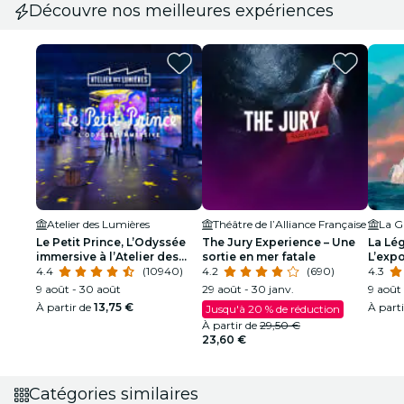
Découvre nos meilleures expériences
Atelier des Lumières
Théâtre de l’Alliance Française
La Gr
Le Petit Prince, L’Odyssée
The Jury Experience – Une
La Lég
immersive à l’Atelier des
sortie en mer fatale
L’expo
Lumières
4.4
(10940)
4.2
(690)
4.3
9 août - 30 août
29 août - 30 janv.
9 août 
À partir de
13,75 €
À part
Jusqu'à 20 % de réduction
À partir de
29,50 €
23,60 €
Catégories similaires