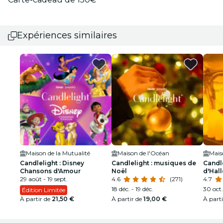
Expériences similaires
Maison de la Mutualité
Maison de l'Océan
Mais
Candlelight : Disney
Candlelight : musiques de
Candle
Chansons d'Amour
Noël
d'Hal
29 août - 19 sept.
4.6
(271)
4.7
18 déc. - 19 déc.
30 oct.
Édition Limitée
À partir de
21,50 €
À partir de
19,00 €
À part