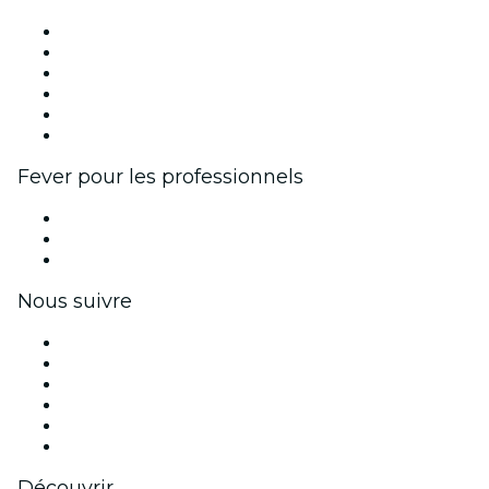
Fever Zone
Publiez votre événement
Événements d'entreprise et avantages
Programme d'affiliation
Programme d'ambassadeurs et d'influenceurs
Partenariats avec des marques
Fever pour les professionnels
Événements privés et billets de groupe
Avantages pour les entreprises
Coupons et cartes cadeaux pour les entreprises
Nous suivre
Facebook
X (Twitter)
Instagram
TikTok
LinkedIn
Youtube
Découvrir