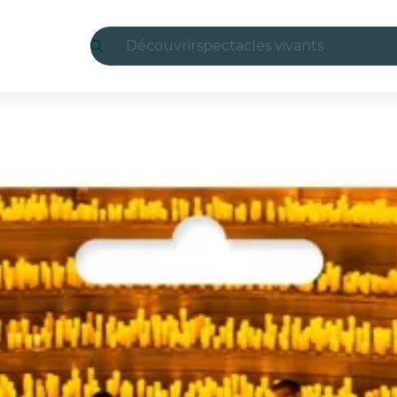
Découvrir
spectacles vivants
Madrid
Candlelight
Londres
expériences et villes
São Paulo
expositions
Séoul
visites urbaines
concerts