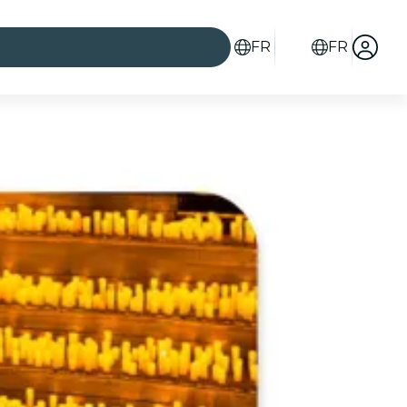
FR
FR