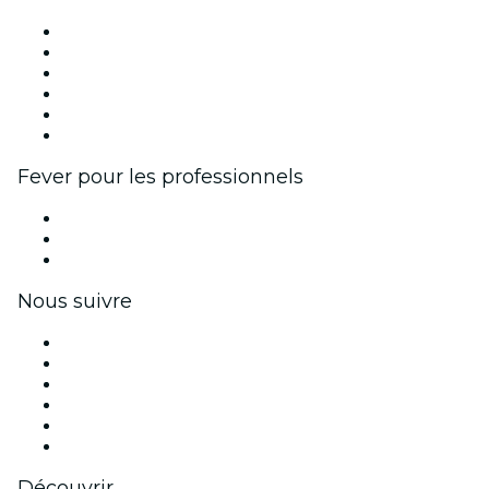
Fever Zone
Publiez votre événement
Événements d'entreprise et avantages
Programme d'affiliation
Programme d'ambassadeurs et d'influenceurs
Partenariats avec des marques
Fever pour les professionnels
Événements privés et billets de groupe
Avantages pour les entreprises
Coupons et cartes cadeaux pour les entreprises
Nous suivre
Facebook
X (Twitter)
Instagram
TikTok
LinkedIn
Youtube
Découvrir