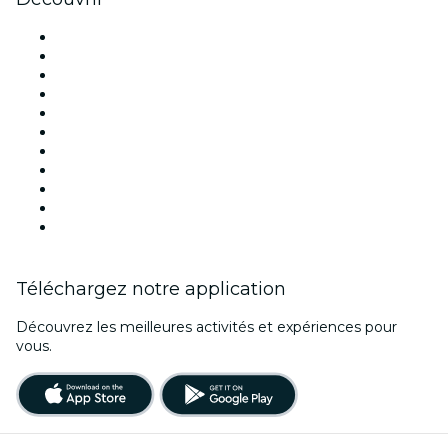
Lieux d'événements à Paris
France
Aujourd'hui
Demain
Cette semaine
Ce week-end
Halloween
Saint Valentin
Noël
Fête des mères
Nouvel An
Téléchargez notre application
Découvrez les meilleures activités et expériences pour
vous.