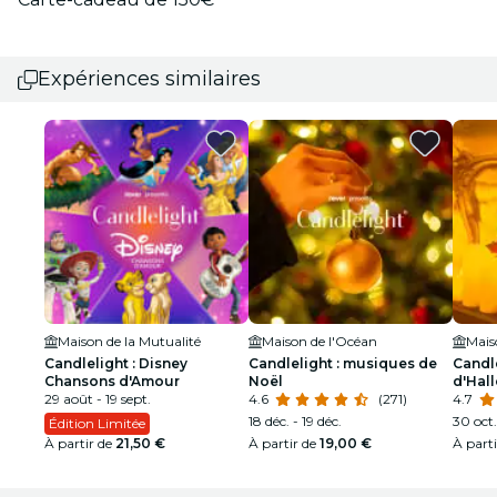
Expériences similaires
Maison de la Mutualité
Maison de l'Océan
Mais
Candlelight : Disney
Candlelight : musiques de
Candle
Chansons d'Amour
Noël
d'Hal
29 août - 19 sept.
4.6
(271)
4.7
18 déc. - 19 déc.
30 oct.
Édition Limitée
À partir de
21,50 €
À partir de
19,00 €
À part