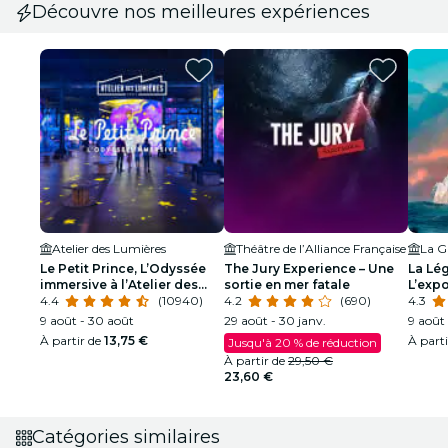
Découvre nos meilleures expériences
Atelier des Lumières
Théâtre de l’Alliance Française
La Gr
Le Petit Prince, L’Odyssée
The Jury Experience – Une
La Lég
immersive à l’Atelier des
sortie en mer fatale
L’expo
Lumières
4.4
(10940)
4.2
(690)
4.3
9 août - 30 août
29 août - 30 janv.
9 août 
À partir de
13,75 €
À part
Jusqu'à 20 % de réduction
À partir de
29,50 €
23,60 €
Catégories similaires