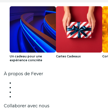
Un cadeau pour une
Cartes Cadeaux
Con
expérience concrète
À propos de Fever
Presse
Travailler chez Fever
Cartes-cadeaux
Centre d'aide
Collaborer avec nous