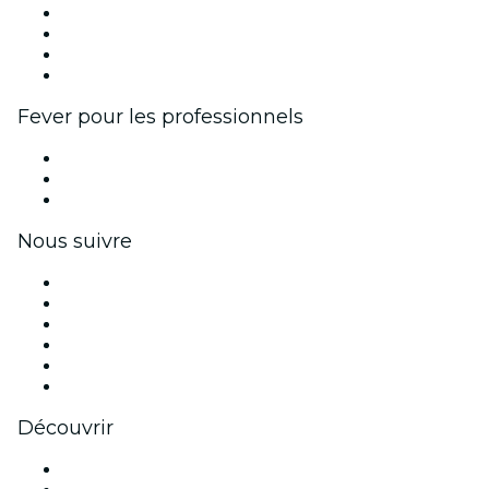
Événements d'entreprise et avantages
Programme d'affiliation
Programme d'ambassadeurs et d'influenceurs
Partenariats avec des marques
Fever pour les professionnels
Événements privés et billets de groupe
Avantages pour les entreprises
Coupons et cartes cadeaux pour les entreprises
Nous suivre
Facebook
X (Twitter)
Instagram
TikTok
LinkedIn
Youtube
Découvrir
Lieux d'événements à Paris