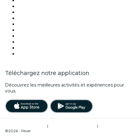
France
Aujourd'hui
Demain
Cette semaine
Ce week-end
Halloween
Saint Valentin
Noël
Fête des mères
Nouvel An
Téléchargez notre application
Découvrez les meilleures activités et expériences pour
vous.
Conditions d’utilisation
|
Politique de confidentialité
|
Gestion des cookies
©2026 - Fever