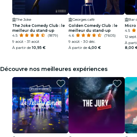
The Joke
Georges café
Bar d
The Joke Comedy Club : le
Golden Comedy Club : le
Micro
meilleur du stand-up
meilleur du stand-up
4.5
4.5
(1879)
4.6
(7605)
12 sept
9 août - 31 août
9 août - 30 déc.
À part
À partir de
10,95 €
À partir de
4,00 €
8,00 
Découvre nos meilleures expériences