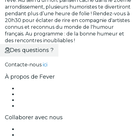
rêve. Au sein d'un loft parisien caché dans le 20ème
arrondissement, plusieurs humoristes te divertiront
pendant plus d’une heure de folie ! Rendez-vous à
20h30 pour éclater de rire en compagnie d'artistes
connus et reconnus du monde de l'humour
français. Au programme : de la bonne humeur et
des rencontres inoubliables !
Des questions ?
Contacte-nous
ici
À propos de Fever
Presse
Travailler chez Fever
Cartes-cadeaux
Centre d'aide
Collaborer avec nous
Fever Zone
Publiez votre événement