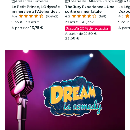
Atelier des Lumières
Théâtre de l’Alliance Française
La Gr
Le Petit Prince, L’Odyssée
The Jury Experience – Une
La Lég
immersive à l’Atelier des
sortie en mer fatale
L’expo
Lumières
4.4
(10942)
4.2
(691)
4.3
9 août - 30 août
29 août - 30 janv.
9 août 
À partir de
13,75 €
À part
Jusqu'à 20 % de réduction
À partir de
29,50 €
23,60 €