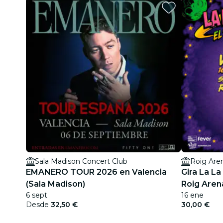
Sala Madison Concert Club
Roig Are
EMANERO TOUR 2026 en Valencia
Gira La La
(Sala Madison)
6 sept
16 ene
Desde
32,50 €
30,00 €