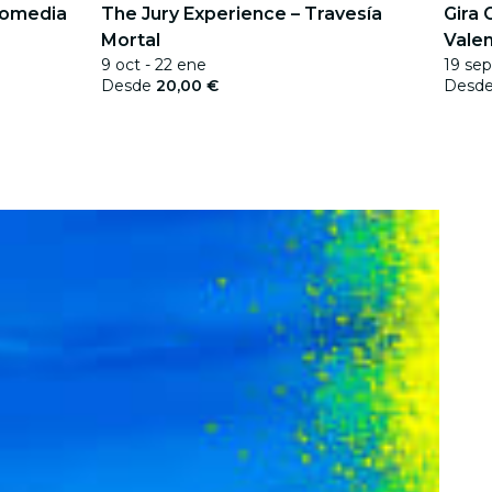
 Comedia
The Jury Experience – Travesía
Gira 
Mortal
Valen
9 oct - 22 ene
19 sep
Desde
20,00 €
Desd