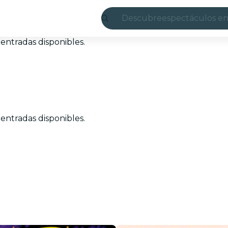
Descubre
espectáculos en
Madrid
entradas disponibles.
candlelight
Londres
experiencias y 
entradas disponibles.
São Paulo
exposiciones
Seúl
recorridos por l
conciertos