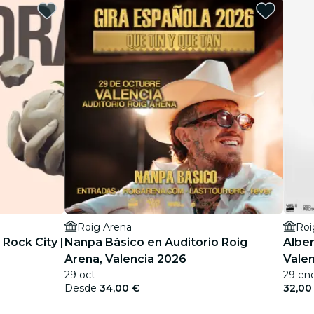
Roig Arena
Roi
 Rock City |
Nanpa Básico en Auditorio Roig
Alber
Arena, Valencia 2026
Vale
29 oct
29 en
Desde
34,00 €
32,00