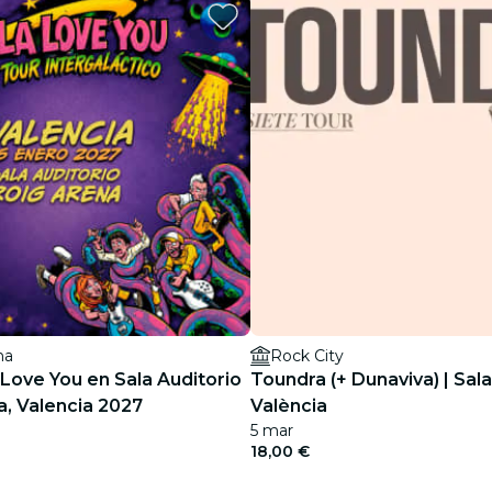
restaurantes
cine
na
Rock City
 Love You en Sala Auditorio
Toundra (+ Dunaviva) | Sala
Roig Arena, Valencia 2027
València
5 mar
18,00 €