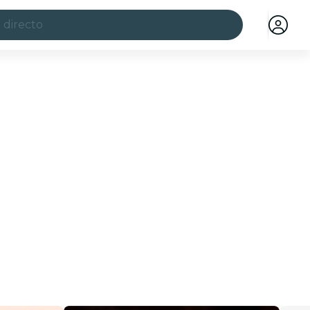
 directo
ciudades
a ciudad