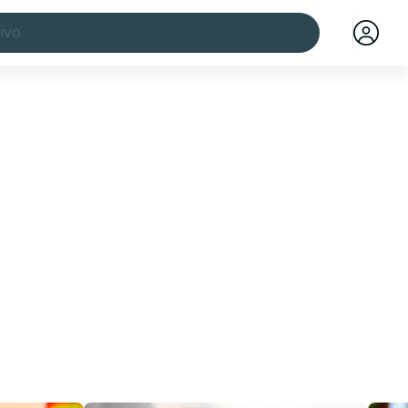
ivo
idades