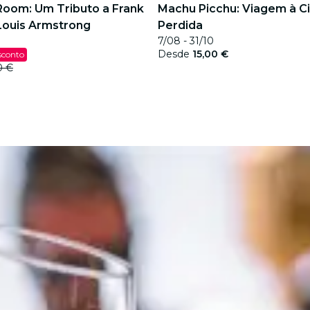
Room: Um Tributo a Frank
Machu Picchu: Viagem à C
 Louis Armstrong
Perdida
7/08 - 31/10
Desde
15,00 €
sconto
0 €