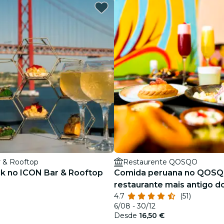
restaurantes
cinema
 & Rooftop
Restaurente QOSQO
ck no ICON Bar & Rooftop
Comida peruana no QOSQ
restaurante mais antigo do
4.7
(51)
6/08 - 30/12
Desde
16,50 €