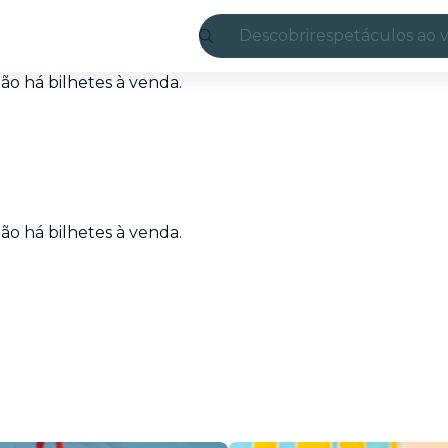
Descobrir
espetáculos ao v
Madrid
o há bilhetes à venda.
Candlelight
Londres
experiências e c
o há bilhetes à venda.
São Paulo
exposições
Seul
city tours
shows