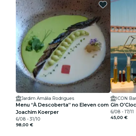
Jardim Amália Rodrigues
ICON Bar
Menu “À Descoberta” no Eleven com
Gin O’Clo
6/08 - 17/11
Joachim Koerper
45,00 €
6/08 - 31/10
98,00 €