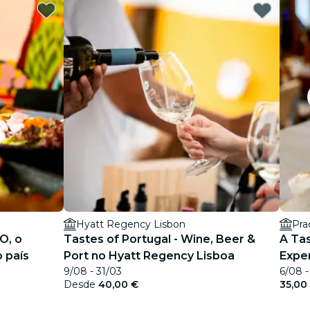
Hyatt Regency Lisbon
Pra
O, o
Tastes of Portugal - Wine, Beer &
A Tas
 país
Port no Hyatt Regency Lisboa
Expe
9/08 - 31/03
6/08 -
Desde
40,00 €
35,00