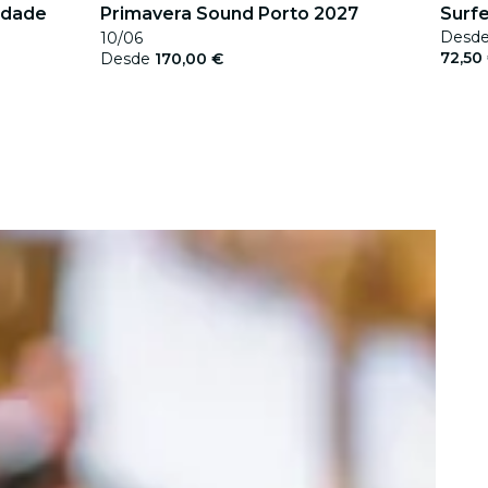
idade
Primavera Sound Porto 2027
Surfe
Desd
10/06
72,50
Desde
170,00 €