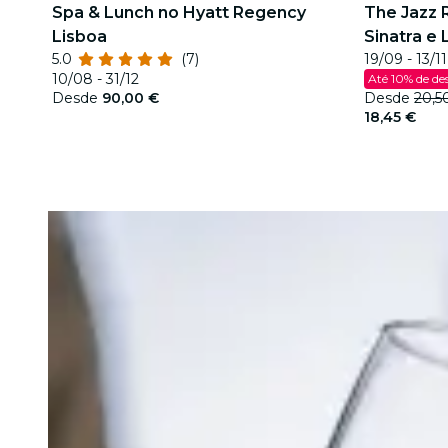
Spa & Lunch no Hyatt Regency
The Jazz 
Lisboa
Sinatra e
5.0
(7)
19/09 - 13/11
10/08 - 31/12
Até 10% de de
Desde
90,00 €
Desde
20,5
18,45 €