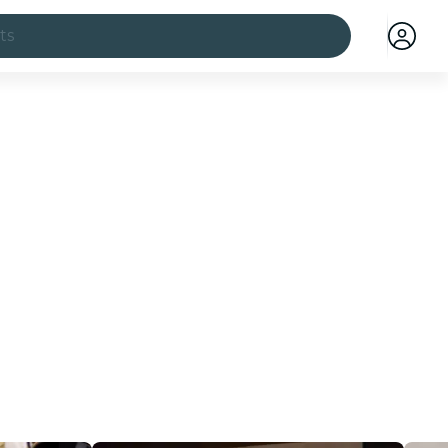
ts
illes