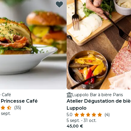
restaurants
cinéma
e Café
Luppolo Bar à bière Paris
 Princesse Café
Atelier Dégustation de bi
(35)
Luppolo
 sept.
5.0
(4)
5 sept. - 31 oct.
45,00 €