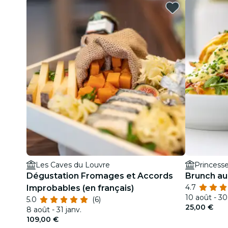
Les Caves du Louvre
Princess
Dégustation Fromages et Accords
Brunch au
4.7
Improbables (en français)
10 août - 30
5.0
(6)
25,00 €
8 août - 31 janv.
109,00 €