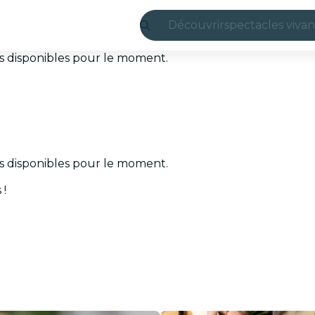
Découvrir
spectacles vivan
Madrid
ets disponibles pour le moment.
Candlelight
Londres
expériences et v
ets disponibles pour le moment.
São Paulo
 !
expositions
Séoul
visites urbaines
concerts