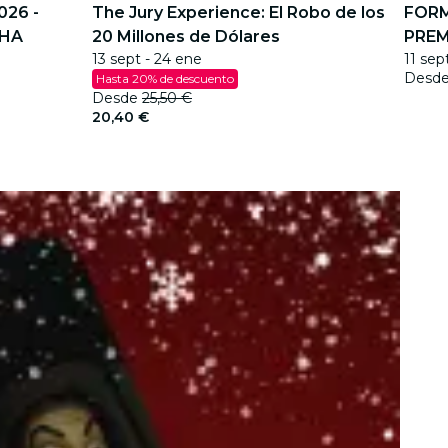
026 -
The Jury Experience: El Robo de los
FORM
CHA
20 Millones de Dólares
PREM
13 sept - 24 ene
11 sep
Desd
Hasta 20% de descuento
Desde
25,50 €
20,40 €