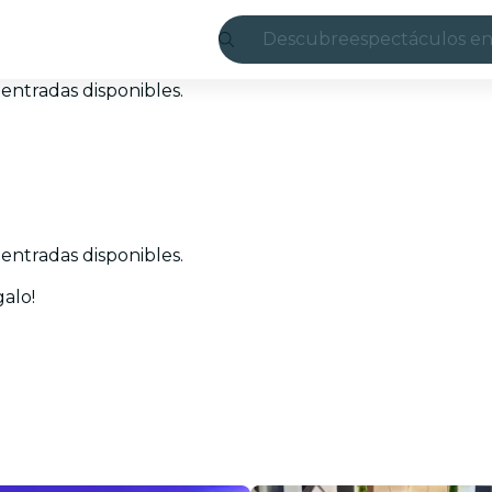
Descubre
espectáculos en
Madrid
entradas disponibles.
candlelight
Londres
experiencias y 
entradas disponibles.
São Paulo
alo!
exposiciones
Seúl
recorridos por l
conciertos