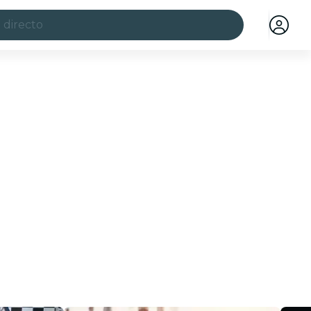
 directo
ciudades
a ciudad