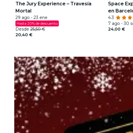
The Jury Experience – Travesía
Space Exp
Mortal
en Barcel
29 ago - 23 ene
4.3
7 ago - 30 
Hasta 20% de descuento
Desde
25,50 €
24,00 €
20,40 €