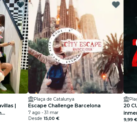
Plaça de Catalunya
Pla
villas |
Escape Challenge Barcelona
20 CU
7 ago - 31 mar
n
inmer
Desde
15,00 €
9,99 