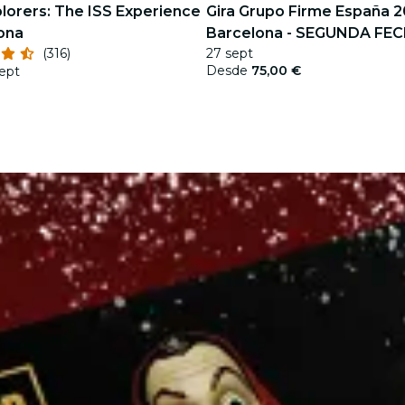
lorers: The ISS Experience
Gira Grupo Firme España 2
ona
Barcelona - SEGUNDA FE
(316)
27 sept
Desde
75,00 €
sept