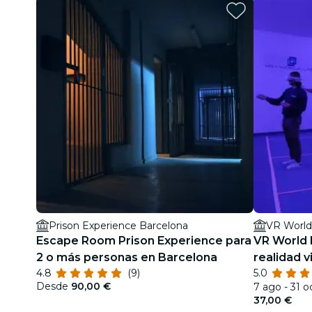
Prison Experience Barcelona
VR World
Escape Room Prison Experience para
VR World 
2 o más personas en Barcelona
realidad v
4.8
(9)
5.0
Desde
90,00 €
7 ago - 31 o
37,00 €