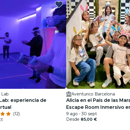
restaurantes
cine
 Lab
Aventurico Barcelona
Lab: experiencia de
Alicia en el País de las Mara
irtual
Escape Room Inmersivo e
(12)
9 ago - 30 sept
Barcelona
Desde
85,00 €
ct