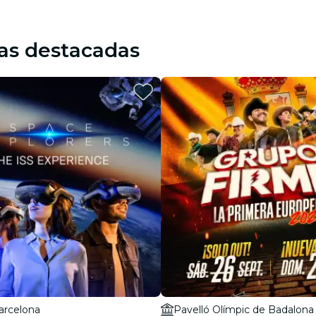
as destacadas
arcelona
Pavelló Olímpic de Badalona