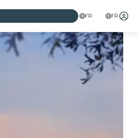
FR
FR