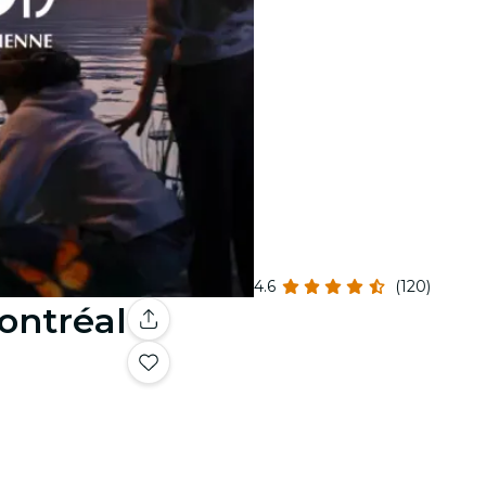
4.6
(120)
ontréal