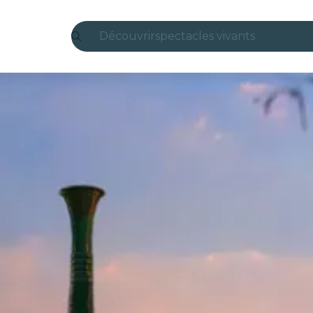
Découvrir
spectacles vivants
Madrid
Candlelight
Londres
expériences et villes
São Paulo
expositions
Séoul
visites urbaines
concerts