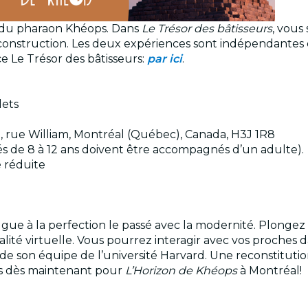
 du pharaon Khéops. Dans
Le Trésor des bâtisseurs
, vous
a construction. Les deux expériences sont indépendantes 
e Le Trésor des bâtisseurs:
par ici
.
lets
, rue William, Montréal (Québec), Canada, H3J 1R8
âgés de 8 à 12 ans doivent être accompagnés d’un adulte).
é réduite
gue à la perfection le passé avec la modernité. Plonge
alité virtuelle. Vous pourrez interagir avec vos proche
de son équipe de l’université Harvard. Une reconstitut
ets dès maintenant pour
L’Horizon de Khéops
à Montréal!