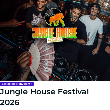
Image 1
Image 2
Image 3
Image 4
Image 5
Image 6
Les billets s'envolent !
Jungle House Festival
2026