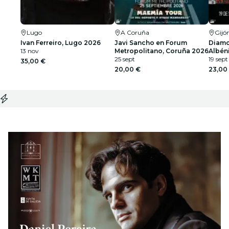
Lugo
A Coruña
Gijó
Ivan Ferreiro, Lugo 2026
Javi Sancho en Forum
Diamo
13 nov
Metropolitano, Coruña 2026
Albéni
25 sept
19 sept
35,00 €
20,00 €
23,00