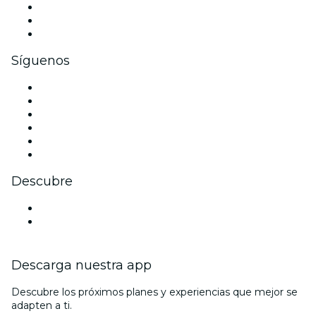
Eventos privados y entradas de grupo
Beneficios corporativos
Tarjetas y cupones de regalo corporativos
Síguenos
Facebook
X (Twitter)
Instagram
TikTok
LinkedIn
Youtube
Descubre
España
La La Love You
Descarga nuestra app
Descubre los próximos planes y experiencias que mejor se
adapten a ti.