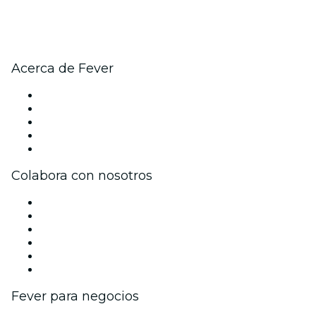
Acerca de Fever
Prensa
Únete al equipo
Becas de Excelencia
Tarjetas Regalo
Centro de asistencia
Colabora con nosotros
Gestiona tu evento
Publica tu evento
Eventos y beneficios para empresas
Programa de Afiliados
Programa de embajadores e influencers
Colaboraciones de marca
Fever para negocios