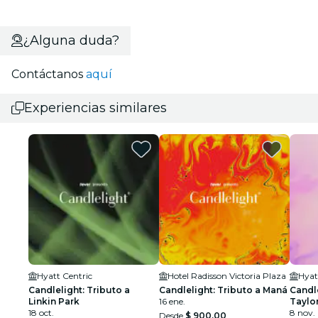
¿Alguna duda?
Contáctanos
aquí
Experiencias similares
Hyatt Centric
Hotel Radisson Victoria Plaza
Hyat
Candlelight: Tributo a
Candlelight: Tributo a Maná
Candle
Linkin Park
16 ene.
Taylor
18 oct.
8 nov.
Desde
$ 900,00