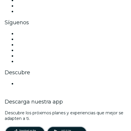
Eventos privados y boletos de grupo
Beneficios corporativos
Tarjetas y cupones de regalo corporativos
Síguenos
Facebook
X (Twitter)
Instagram
TikTok
LinkedIn
Youtube
Descubre
Locales y espacios de eventos en Montevideo
Descarga nuestra app
Descubre los próximos planes y experiencias que mejor se
adapten a ti.