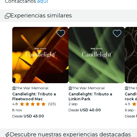
Contáctanos
aquí
Experiencias similares
The War Memorial
The War Memorial
The 
Candlelight: Tributo a
Candlelight: Tributo a
Candl
Fleetwood Mac
Linkin Park
rock 
4.8
(123)
2 sep
4.9
8 nov
Desde
USD 40.00
6 sep -
Desde
USD 45.00
Desde
Descubre nuestras experiencias destacadas