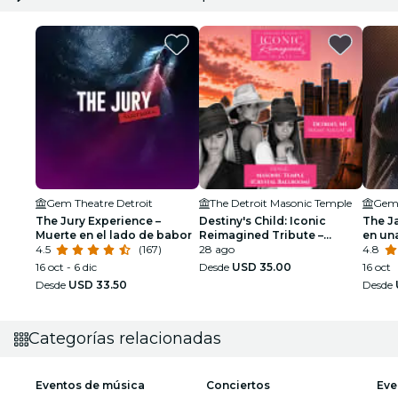
Gem Theatre Detroit
The Detroit Masonic Temple
Gem 
The Jury Experience –
Destiny's Child: Iconic
The J
Muerte en el lado de babor
Reimagined Tribute –
en un
4.5
(167)
Detroit
28 ago
4.8
16 oct - 6 dic
Desde
USD 35.00
16 oct
Desde
USD 33.50
Desde
Categorías relacionadas
Eventos de música
Conciertos
Eve