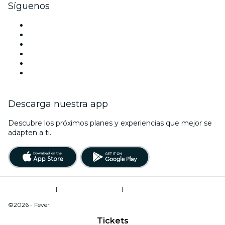
Síguenos
Facebook
X (Twitter)
Instagram
TikTok
LinkedIn
Youtube
Descarga nuestra app
Descubre los próximos planes y experiencias que mejor se
adapten a ti.
Términos de uso
|
Política de privacidad
|
Do Not Sell My Personal Information / Cookies Management
©2026 - Fever
Tickets