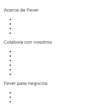
Acerca de Fever
Prensa
Únete al equipo
Tarjetas Regalo
Centro de asistencia
Colabora con nosotros
Gestiona tu evento
Publica tu evento
Eventos y beneficios para empresas
Programa de Afiliados
Programa de embajadores e influencers
Colaboraciones de marca
Fever para negocios
Eventos privados y entradas de grupo
Beneficios corporativos
Tarjetas y cupones de regalo corporativos