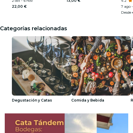
Armstrong
2 oct - 6 nov
13,00 €
4.2
22,00 €
7 ago -
Desde
Categorías relacionadas
Degustación y Catas
Comida y Bebida
R