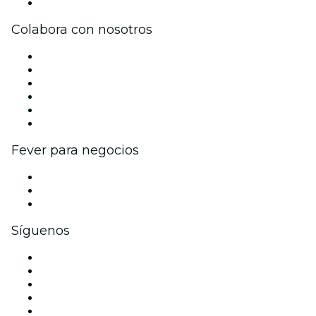
Centro de asistencia
Colabora con nosotros
Gestiona tu evento
Publica tu evento
Eventos y beneficios para empresas
Programa de Afiliados
Programa de embajadores e influencers
Colaboraciones de marca
Fever para negocios
Eventos privados y entradas de grupo
Beneficios corporativos
Tarjetas y cupones de regalo corporativos
Síguenos
Facebook
X (Twitter)
Instagram
TikTok
LinkedIn