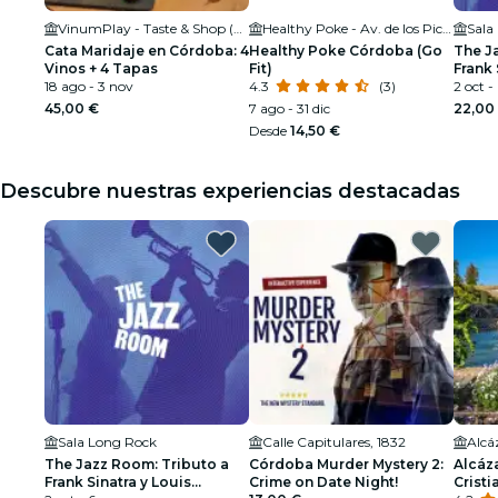
VinumPlay - Taste & Shop (Córdoba)
Healthy Poke - Av. de los Piconeros
Sala
Cata Maridaje en Córdoba: 4
Healthy Poke Córdoba (Go
The J
Vinos + 4 Tapas
Fit)
Frank 
18 ago - 3 nov
4.3
(3)
Armst
2 oct -
45,00 €
7 ago - 31 dic
22,00
Desde
14,50 €
Descubre nuestras experiencias destacadas
Sala Long Rock
Calle Capitulares, 1832
The Jazz Room: Tributo a
Córdoba Murder Mystery 2:
Alcáz
Frank Sinatra y Louis
Crime on Date Night!
Cristi