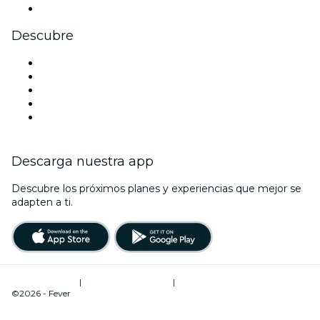
Youtube
Descubre
Locales y espacios de eventos en Córdoba
España
San Valentín
La La Love You
Viva Suecia
Descarga nuestra app
Descubre los próximos planes y experiencias que mejor se
adapten a ti.
Términos de uso
|
Política de privacidad
|
Administrador de cookies
©2026 - Fever