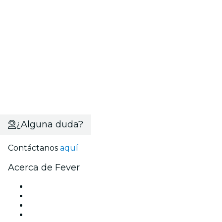
¿Alguna duda?
Contáctanos
aquí
Acerca de Fever
Prensa
Únete al equipo
Becas de Excelencia
Tarjetas Regalo