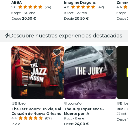
ABBA
Imagine Dragons
Zimm
5.0
(24)
4.8
(42)
4.6
5 sept - 30 ene
10 oct - 27 feb
5 sept 
Desde
20,50 €
Desde
20,50 €
Desde
Descubre nuestras experiencias destacadas
Bilbao
Logroño
Bilb
The Jazz Room: Un Viaje al
The Jury Experience –
BIME 
Corazón de Nueva Orleans
Muerte por IA
27 oct 
4.4
(87)
9 oct - 8 ene
Desde
13 dic
Desde
24,00 €