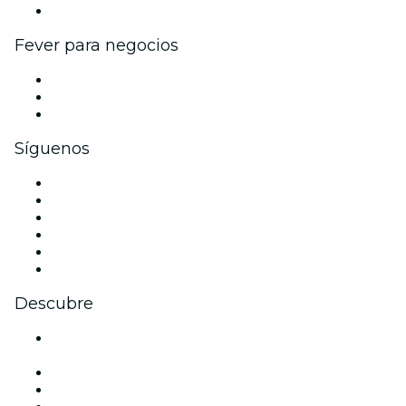
Colaboraciones de marca
Fever para negocios
Eventos privados y entradas de grupo
Beneficios corporativos
Tarjetas y cupones de regalo corporativos
Síguenos
Facebook
X (Twitter)
Instagram
TikTok
LinkedIn
Youtube
Descubre
Locales y espacios de eventos en Donostia - San
Sebastián
España
Halloween