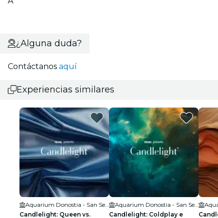
A
¿Alguna duda?
Contáctanos
aquí
Experiencias similares
Aquarium Donostia - San Sebastián
Aquarium Donostia - San Sebastián
Candlelight: Queen vs.
Candlelight: Coldplay e
Candle