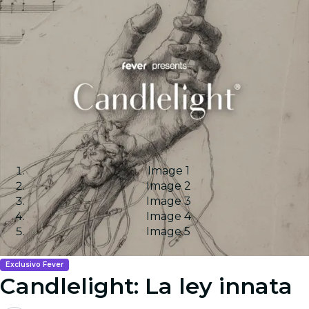
Image 1
Image 2
Image 3
Image 4
Image 5
Exclusivo Fever
Candlelight: La ley innata