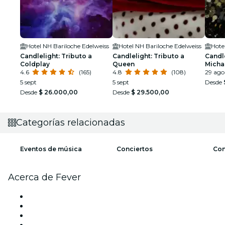
Hotel NH Bariloche Edelweiss
Hotel NH Bariloche Edelweiss
Hote
Candlelight: Tributo a
Candlelight: Tributo a
Candle
Coldplay
Queen
Micha
4.6
(165)
4.8
(108)
29 ago
5 sept
5 sept
Desde
Desde
$ 26.000,00
Desde
$ 29.500,00
Categorías relacionadas
Eventos de música
Conciertos
Con
Acerca de Fever
Prensa
Únete al equipo
Tarjetas Regalo
Centro de asistencia