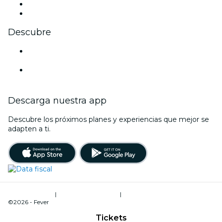
LinkedIn
Youtube
Descubre
Locales y espacios de eventos en San Carlos de
Bariloche
Argentina
Descarga nuestra app
Descubre los próximos planes y experiencias que mejor se
adapten a ti.
Términos de uso
|
Política de privacidad
|
Gestión de cookies
©2026 - Fever
Tickets