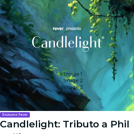
Image 1
Image 2
Image 3
Image 4
Image 5
Exclusivo Fever
Candlelight: Tributo a Phil