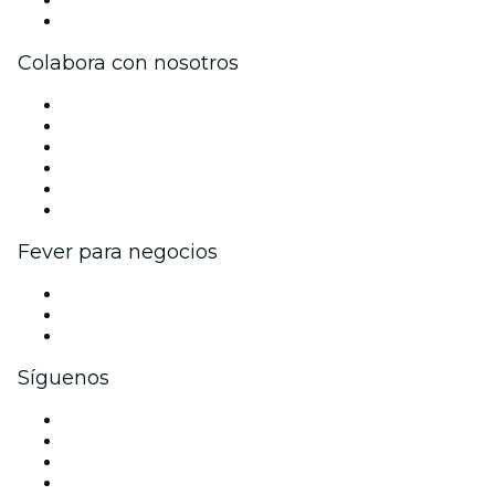
Arrepentimiento de compra
Colabora con nosotros
Gestiona tu evento
Publica tu evento
Eventos y beneficios para empresas
Programa de Afiliados
Programa de embajadores e influencers
Colaboraciones de marca
Fever para negocios
Eventos privados y boletos de grupo
Beneficios corporativos
Tarjetas y cupones de regalo corporativos
Síguenos
Facebook
X (Twitter)
Instagram
TikTok