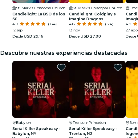
St. Mark’s Episcopal Church
St. Mark’s Episcopal Church
Emel
Candlelight: La BSO de los
Candlelight: Coldplay e
Candle
60
Imagine Dragons
Imagi
4.9
(184)
4.8
(124)
4.9
12 sep
13 nov
27 ago
Desde
USD 29.16
Desde
USD 27.00
Desde
Descubre nuestras experiencias destacadas
Babylon
Trenton-Princeton
Some
Serial Killer Speakeasy -
Serial Killer Speakeasy -
Candle
Babylon, NY
Trenton, NJ
legen