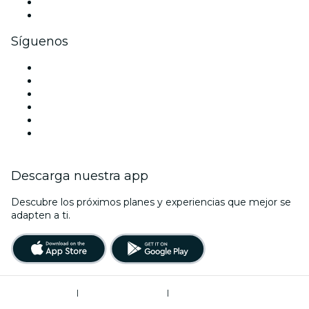
Beneficios corporativos
Tarjetas y cupones de regalo corporativos
Síguenos
Facebook
X (Twitter)
Instagram
TikTok
LinkedIn
Youtube
Descarga nuestra app
Descubre los próximos planes y experiencias que mejor se
adapten a ti.
Términos de uso
|
Política de privacidad
|
Do Not Sell My Personal Information / Cookies Management