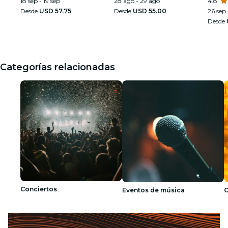
18 sep - 19 sep
28 ago - 29 ago
4.8
Desde
USD 57.75
Desde
USD 55.00
26 sep 
Desde
Categorías relacionadas
Conciertos
Eventos de música
C