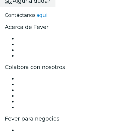
¿Alguna duda?
Contáctanos
aquí
Acerca de Fever
Prensa
Únete al equipo
Tarjetas Regalo
Centro de asistencia
Colabora con nosotros
Gestiona tu evento
Publica tu evento
Eventos y beneficios para empresas
Programa de Afiliados
Programa de embajadores e influencers
Colaboraciones de marca
Fever para negocios
Eventos privados y entradas de grupo