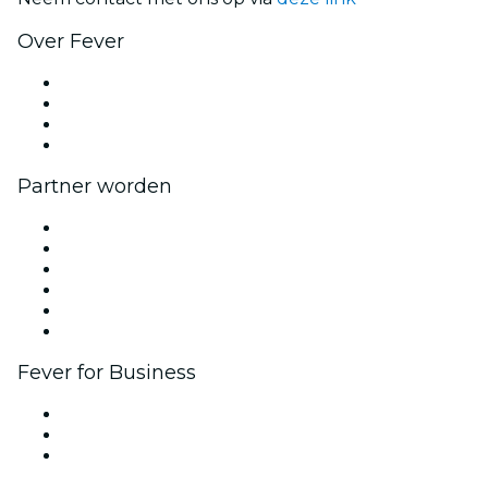
Over Fever
Pers
Kom bij ons werken
Cadeaubonnen
Helpcentrum
Partner worden
Beheer je evenement
Publiceer je evenement
Bedrijfsevenementen & -voordelen
Affiliate programma
Programma voor Ambassadeurs en Influencers
Samenwerkingen
Fever for Business
Privé-evenementen & tickets voor groepen
Bedrijfsvoordelen
Cadeaubonnen & vouchers voor bedrijven