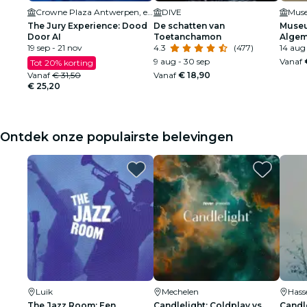
Crowne Plaza Antwerpen, een IHG Hotel
DIVE
Mus
The Jury Experience: Dood
De schatten van
Museu
Door AI
Toetanchamon
Algem
19 sep - 21 nov
4.3
(477)
14 aug
9 aug - 30 sep
Vanaf
Tot 20% korting
Vanaf
€ 31,50
Vanaf
€ 18,90
€ 25,20
Ontdek onze populairste belevingen
Luik
Mechelen
Hass
The Jazz Room: Een
Candlelight: Coldplay vs.
Candle