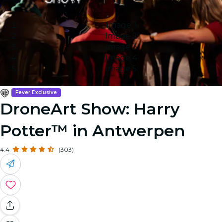
Image 1
Image 2
Image 3
Image 4
Image 5
Fever Exclusive
DroneArt Show: Harry
Potter™ in Antwerpen
4.4
(303)