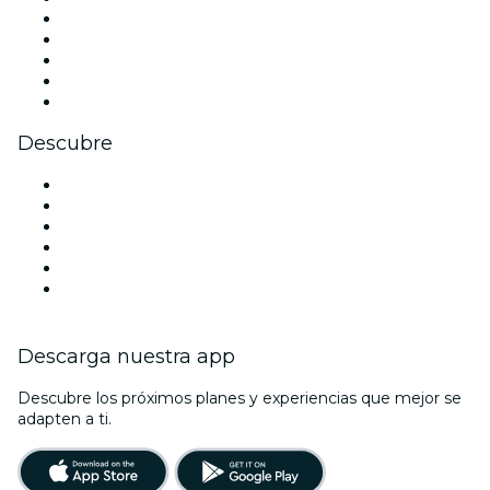
X (Twitter)
Instagram
TikTok
LinkedIn
Youtube
Descubre
Locales y espacios de eventos en Vigo
España
Halloween
San Valentín
La La Love You
Viva Suecia
Descarga nuestra app
Descubre los próximos planes y experiencias que mejor se
adapten a ti.