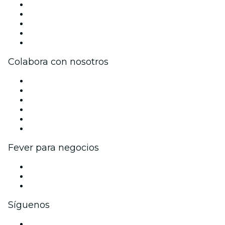
Prensa
Únete al equipo
Becas de Excelencia
Tarjetas Regalo
Centro de asistencia
Colabora con nosotros
Gestiona tu evento
Publica tu evento
Eventos y beneficios para empresas
Programa de Afiliados
Programa de embajadores e influencers
Colaboraciones de marca
Fever para negocios
Eventos privados y entradas de grupo
Beneficios corporativos
Tarjetas y cupones de regalo corporativos
Síguenos
Facebook