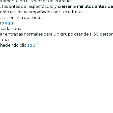
ectamente en el selector de entradas
utos antes del espectáculo y
cierran 5 minutos antes del
eberán acudir acompañados por un adulto
onas en silla de ruedas
nto
aquí
n cada zona
prar entradas normales para un grupo grande (+30 persona
ubái
 haciendo clic
aquí