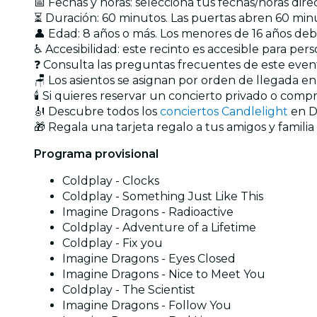
📅 Fechas y horas: selecciona tus fechas/horas dir
⏳ Duración: 60 minutos. Las puertas abren 60 min
👤 Edad: 8 años o más. Los menores de 16 años d
♿ Accesibilidad: este recinto es accesible para pers
❓ Consulta las preguntas frecuentes de este eve
🪑 Los asientos se asignan por orden de llegada e
🕯️ Si quieres reservar un concierto privado o com
🎻 Descubre todos los
conciertos Candlelight
en D
🎁 Regala una tarjeta regalo a tus amigos y familia
Programa provisional
Coldplay - Clocks
Coldplay - Something Just Like This
Imagine Dragons - Radioactive
Coldplay - Adventure of a Lifetime
Coldplay - Fix you
Imagine Dragons - Eyes Closed
Imagine Dragons - Nice to Meet You
Coldplay - The Scientist
Imagine Dragons - Follow You