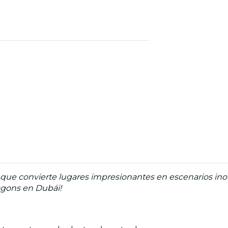
ue convierte lugares impresionantes en escenarios inolv
agons en Dubái!