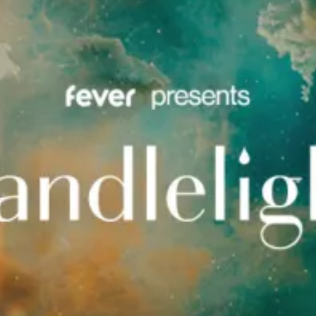
restaurantes
cine