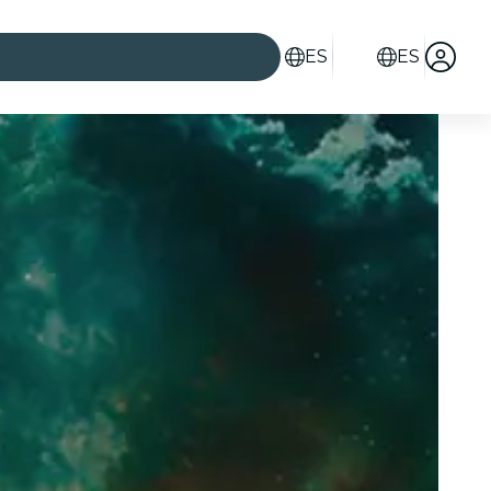
ES
ES