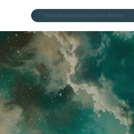
Descubre
espectáculos en directo
Madrid
candlelight
Londres
experiencias y ciudades
São Paulo
exposiciones
Seúl
recorridos por la ciudad
conciertos