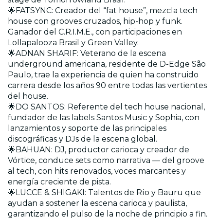
🌟FATSYNC: Creador del “fat house”, mezcla tech
house con grooves cruzados, hip-hop y funk.
Ganador del C.R.I.M.E., con participaciones en
Lollapalooza Brasil y Green Valley.
🌟ADNAN SHARIF: Veterano de la escena
underground americana, residente de D-Edge São
Paulo, trae la experiencia de quien ha construido
carrera desde los años 90 entre todas las vertientes
del house.
🌟DO SANTOS: Referente del tech house nacional,
fundador de las labels Santos Music y Sophia, con
lanzamientos y soporte de las principales
discográficas y DJs de la escena global.
🌟BAHUAN: DJ, productor carioca y creador de
Vórtice, conduce sets como narrativa — del groove
al tech, con hits renovados, voces marcantes y
energía creciente de pista.
🌟LUCCE & SHIGAKI: Talentos de Río y Bauru que
ayudan a sostener la escena carioca y paulista,
garantizando el pulso de la noche de principio a fin.