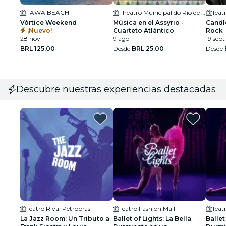
TAWA BEACH
Theatro Municipal do Rio de Janeiro
Teat
Vórtice Weekend
Música en el Assyrio -
Candle
¡Nuevo!
Cuarteto Atlántico
Rock
28 nov
9 ago
19 sept
BRL 125,00
Desde
BRL 25,00
Desde
Descubre nuestras experiencias destacadas
Teatro Rival Petrobras
Teatro Fashion Mall
Teat
La Jazz Room: Un Tributo a
Ballet of Lights: La Bella
Ballet