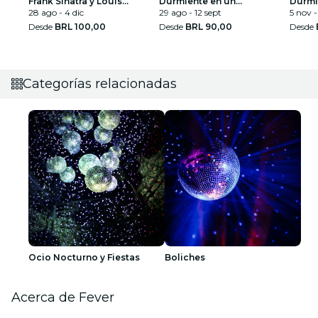
Frank Sinatra y Louis
Durmiente en un
Durmi
Armstrong
28 ago - 4 dic
espectáculo deslumbrante
29 ago - 12 sept
espec
5 nov -
Desde
BRL 100,00
Desde
BRL 90,00
Desde
Categorías relacionadas
Ocio Nocturno y Fiestas
Boliches
Acerca de Fever