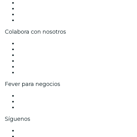
Prensa
Únete al equipo
Tarjetas Regalo
Centro de asistencia
Colabora con nosotros
Gestiona tu evento
Publica tu evento
Eventos y beneficios para empresas
Programa de Afiliados
Programa de embajadores e influencers
Colaboraciones de marca
Fever para negocios
Eventos privados y entradas de grupo
Beneficios corporativos
Tarjetas y cupones de regalo corporativos
Síguenos
Facebook
X (Twitter)