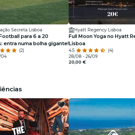
zação Secreta Lisboa
Hyatt Regency Lisboa
Football para 6 a 20
Full Moon Yoga no Hyatt 
: entra numa bolha gigante!
Lisboa
(2)
4.5
(4)
/04
28/08 - 26/09
20,00 €
iências