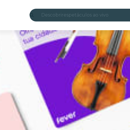
Descobrir
espetáculos ao vivo
Madrid
Candlelight
Londres
experiências e cidades
São Paulo
exposições
Seul
city tours
shows