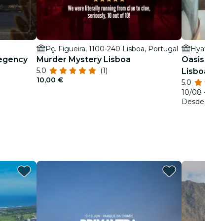
Pç. Figueira, 1100-240 Lisboa, Portugal
Hyatt R
Regency
Murder Mystery Lisboa
Oasis Te
5.0
(1)
Lisboa
10,00 €
5.0
10/08 - 31/
Desde
50,