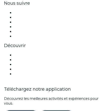
Nous suivre
Facebook
X (Twitter)
Instagram
TikTok
LinkedIn
Youtube
Découvrir
Lieux d'événements à Nantes
France
Halloween
Saint Valentin
Fête des mères
Téléchargez notre application
Découvrez les meilleures activités et expériences pour
vous.