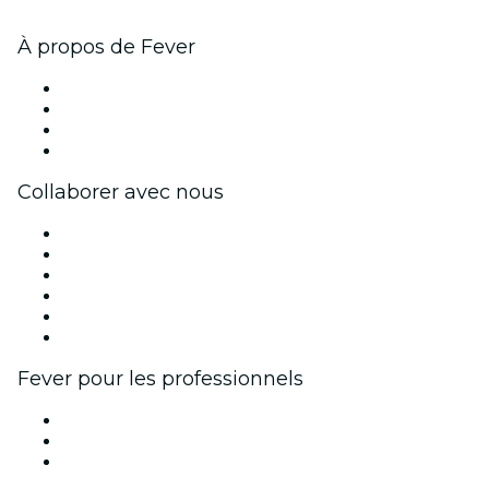
À propos de Fever
Presse
Travailler chez Fever
Cartes-cadeaux
Centre d'aide
Collaborer avec nous
Fever Zone
Publiez votre événement
Événements d'entreprise et avantages
Programme d'affiliation
Programme d'ambassadeurs et d'influenceurs
Partenariats avec des marques
Fever pour les professionnels
Événements privés et billets de groupe
Avantages pour les entreprises
Coupons et cartes cadeaux pour les entreprises