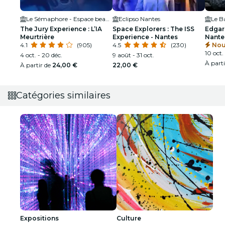
Le Sémaphore - Espace beaulieu
Eclipso Nantes
Le B
The Jury Experience : L’IA
Space Explorers : The ISS
Edgar
Meurtrière
Experience - Nantes
Nante
4.1
(905)
4.5
(230)
Nou
10 oct. 
4 oct. - 20 déc.
9 août - 31 oct.
À part
À partir de
24,00 €
22,00 €
Catégories similaires
Expositions
Culture