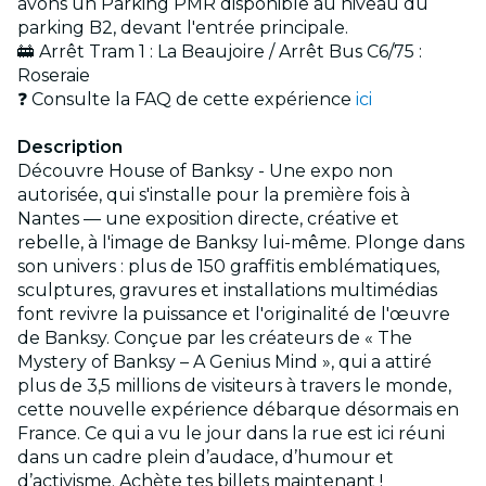
avons un Parking PMR disponible au niveau du
parking B2, devant l'entrée principale.
🚋 Arrêt Tram 1 : La Beaujoire / Arrêt Bus C6/75 :
Roseraie
❓ Consulte la FAQ de cette expérience
ici
Description
Découvre House of Banksy - Une expo non
autorisée, qui s'installe pour la première fois à
Nantes — une exposition directe, créative et
rebelle, à l'image de Banksy lui-même. Plonge dans
son univers : plus de 150 graffitis emblématiques,
sculptures, gravures et installations multimédias
font revivre la puissance et l'originalité de l'œuvre
de Banksy. Conçue par les créateurs de « The
Mystery of Banksy – A Genius Mind », qui a attiré
plus de 3,5 millions de visiteurs à travers le monde,
cette nouvelle expérience débarque désormais en
France. Ce qui a vu le jour dans la rue est ici réuni
dans un cadre plein d’audace, d’humour et
d’activisme. Achète tes billets maintenant !