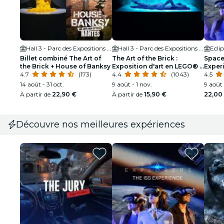
Hall 3 - Parc des Expositions de la Beaujoire de Nantes
Hall 3 - Parc des Expositions de la Beaujoire de Nantes
Ecli
Billet combiné The Art of
The Art of the Brick :
Space 
the Brick + House of Banksy
Exposition d'art en LEGO® à
Exper
4.7
(173)
Nantes
4.4
(1043)
4.5
14 août - 31 oct.
9 août - 1 nov.
9 août 
À partir de
22,90 €
À partir de
15,90 €
22,00
Découvre nos meilleures expériences