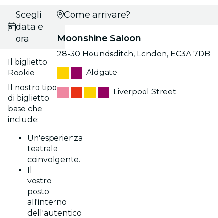
Scegli
Come arrivare?
data e
Moonshine Saloon
ora
28-30 Houndsditch, London, EC3A 7DB
Il biglietto
Aldgate
Rookie
Il nostro tipo
Liverpool Street
di biglietto
base che
include:
Un'esperienza
teatrale
coinvolgente.
Il
vostro
posto
all'interno
dell'autentico