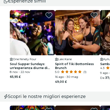
Esperienze simili
One Ninety Four
Laki Kane
Ayll
Soul Supper Sundays:
Spirit of Tiki Bottomless
Samba
un'esperienza diurne di
Brunch
4.3
мотown
8 nov - 22 nov
5.0
(1)
9 ago 
65,95 £
16 ago - 30 mag
Da
37
49,00 £
Scopri le nostre migliori esperienze