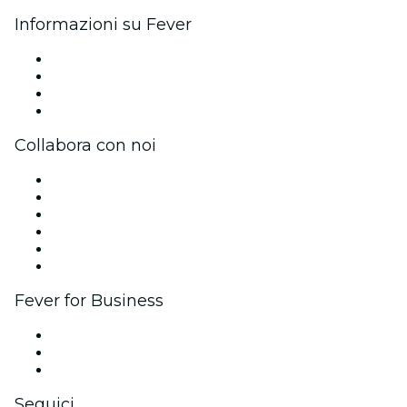
Informazioni su Fever
Stampa
Unisciti al team
Carte regalo
Centro assistenza
Collabora con noi
Gestisci il tuo evento
Pubblica il tuo evento
Eventi aziendali & benefit
Programma di affiliazione
Programma Ambassador e Influencer
Brand partnership
Fever for Business
Eventi privati e biglietti di gruppo
Benefit aziendali
Gift card e voucher aziendali
Seguici