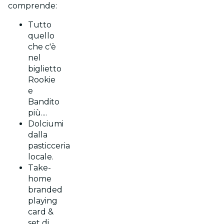
comprende:
Tutto
quello
che c'è
nel
biglietto
Rookie
e
Bandito
più....
Dolciumi
dalla
pasticceria
locale.
Take-
home
branded
playing
card &
set di