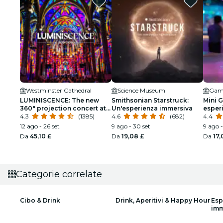
Westminster Cathedral
Science Museum
LUMINISCENCE: The new
Smithsonian Starstruck:
Mini G
360° projection concert at
Un'esperienza immersiva
esperi
London’s Westminster
4.3
(1385)
4.6
(682)
intere
4.4
Cathedral
12 ago - 26 set
9 ago - 30 set
9 ago 
Da
45,10 £
Da
19,08 £
Da
17,
Categorie correlate
Cibo & Drink
Drink, Aperitivi & Happy Hour
Esp
imm