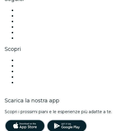
Facebook
X (Twitter)
Instagram
TikTok
LinkedIn
Youtube
Scopri
Luoghi a Londra
Oggi
Domani
Questa settimana
Questo fine settimana
Scarica la nostra app
Scopri i prossimi piani e le esperienze più adatte a te.