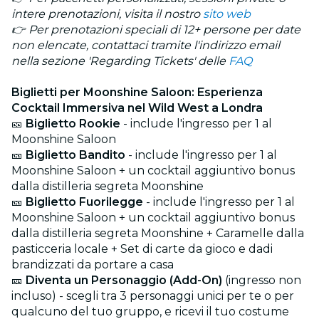
intere prenotazioni, visita il nostro
sito web
👉 Per prenotazioni speciali di 12+ persone per date
non elencate, contattaci tramite l'indirizzo email
nella sezione 'Regarding Tickets' delle
FAQ
Biglietti per Moonshine Saloon: Esperienza
Cocktail Immersiva nel Wild West a Londra
🎫
Biglietto Rookie
- include l'ingresso per 1 al
Moonshine Saloon
🎫
Biglietto Bandito
- include l'ingresso per 1 al
Moonshine Saloon + un cocktail aggiuntivo bonus
dalla distilleria segreta Moonshine
🎫
Biglietto Fuorilegge
- include l'ingresso per 1 al
Moonshine Saloon + un cocktail aggiuntivo bonus
dalla distilleria segreta Moonshine + Caramelle dalla
pasticceria locale + Set di carte da gioco e dadi
brandizzati da portare a casa
🎫
Diventa un Personaggio (Add-On)
(ingresso non
incluso) - scegli tra 3 personaggi unici per te o per
qualcuno del tuo gruppo, e ricevi il tuo costume