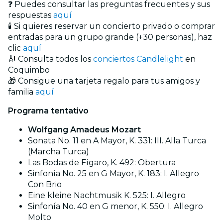
❓ Puedes consultar las preguntas frecuentes y sus
respuestas
aquí
🕯️ Si quieres reservar un concierto privado o comprar
entradas para un grupo grande (+30 personas), haz
clic
aquí
🎻 Consulta todos los
conciertos Candlelight
en
Coquimbo
🎁 Consigue una tarjeta regalo para tus amigos y
familia
aquí
Programa tentativo
Wolfgang Amadeus Mozart
Sonata No. 11 en A Mayor, K. 331: III. Alla Turca
(Marcha Turca)
Las Bodas de Fígaro, K. 492: Obertura
Sinfonía No. 25 en G Mayor, K. 183: I. Allegro
Con Brio
Eine kleine Nachtmusik K. 525: I. Allegro
Sinfonía No. 40 en G menor, K. 550: I. Allegro
Molto