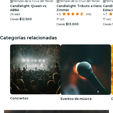
Templo de la Cruz del Tercer Milenio
Templo de la Cruz del Tercer Milenio
Candlelight: Queen vs.
Candlelight: Tributo a Hans
Candle
ABBA
Zimmer
Estaci
26 sept
4.5
(45)
4.7
Desde
$12.500
17 oct
17 oct
Desde
$13.000
Desde
Categorías relacionadas
Conciertos
Eventos de música
C