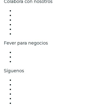
Colabora con nosotros
Gestiona tu evento
Publica tu evento
Eventos y beneficios para empresas
Programa de Afiliación
Programa de embajadores e influencers
Colaboraciones de marca
Fever para negocios
Eventos privados y boletos de grupo
Beneficios corporativos
Tarjetas y cupones de regalo corporativos
Síguenos
Facebook
X (Twitter)
Instagram
TikTok
LinkedIn
Youtube