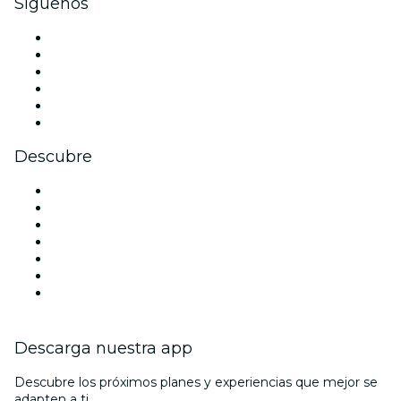
Síguenos
Facebook
X (Twitter)
Instagram
TikTok
LinkedIn
Youtube
Descubre
Locales y espacios de eventos en Murcia
España
Halloween
San Valentín
La La Love You
Navidad
Viva Suecia
Descarga nuestra app
Descubre los próximos planes y experiencias que mejor se
adapten a ti.