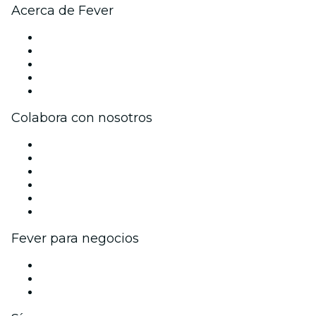
Acerca de Fever
Prensa
Únete al equipo
Becas de Excelencia
Tarjetas Regalo
Centro de asistencia
Colabora con nosotros
Gestiona tu evento
Publica tu evento
Eventos y beneficios para empresas
Programa de Afiliados
Programa de embajadores e influencers
Colaboraciones de marca
Fever para negocios
Eventos privados y entradas de grupo
Beneficios corporativos
Tarjetas y cupones de regalo corporativos