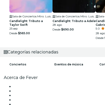
Sala de Conciertos Mtro. Luis Peláez García
Sala de Conciertos Mtro. Luis Peláez García
Candlelight: Tributo a
Candlelight: Tributo a Adele
Candle
Taylor Swift
28 ago
Gabri
25 sep
5.0
Desde
$690.00
Desde
$565.00
28 ago
Desde
Categorías relacionadas
Conciertos
Eventos de música
Con
Acerca de Fever
Prensa
Únete al equipo
Becas de Excelencia Fever
Tarjetas Regalo
Centro de asistencia