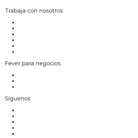
Trabaja con nosotros
Gestiona tu evento
Publica tu evento
Eventos y beneficios para empresas
Programa de Afiliados
Programa de embajadores e influencers
Colaboraciones de marca
Fever para negocios
Eventos privados y boletos de grupo
Beneficios corporativos
Tarjetas y cupones de regalo corporativos
Síguenos
Facebook
X (Twitter)
Instagram
TikTok
LinkedIn