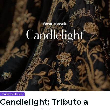
Image 1
Image 2
Image 3
Image 4
Image 5
Exclusivo Fever
Candlelight: Tributo a