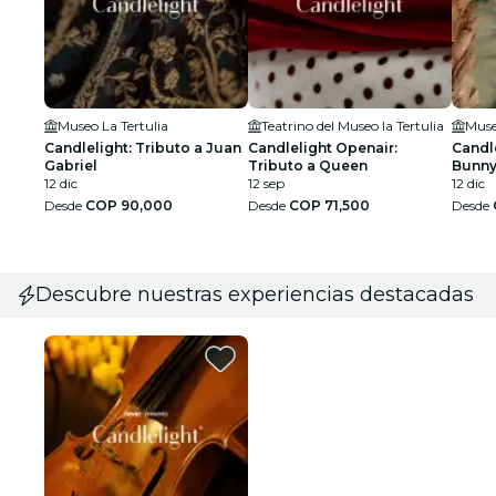
Museo La Tertulia
Teatrino del Museo la Tertulia
Muse
Candlelight: Tributo a Juan
Candlelight Openair:
Candle
Gabriel
Tributo a Queen
Bunn
12 dic
12 sep
12 dic
Desde
COP 90,000
Desde
COP 71,500
Desde
Descubre nuestras experiencias destacadas