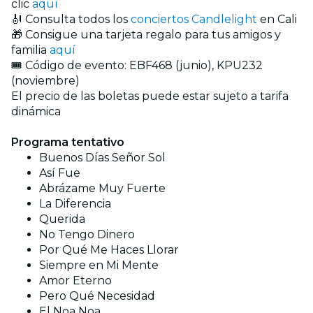
clic
aquí
🎻 Consulta todos los
conciertos Candlelight
en Cali
🎁 Consigue una tarjeta regalo para tus amigos y
familia
aquí
🎟️ Código de evento: EBF468 (junio), KPU232
(noviembre)
El precio de las boletas puede estar sujeto a tarifa
dinámica
Programa tentativo
Buenos Días Señor Sol
Así Fue
Abrázame Muy Fuerte
La Diferencia
Querida
No Tengo Dinero
Por Qué Me Haces Llorar
Siempre en Mi Mente
Amor Eterno
Pero Qué Necesidad
El Noa Noa