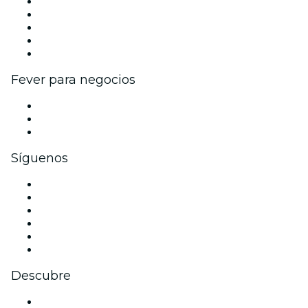
Publica tu evento
Eventos y beneficios para empresas
Programa de Afiliados
Programa de embajadores e influencers
Colaboraciones de marca
Fever para negocios
Eventos privados y boletos de grupo
Beneficios corporativos
Tarjetas y cupones de regalo corporativos
Síguenos
Facebook
X (Twitter)
Instagram
TikTok
LinkedIn
Youtube
Descubre
Locales y espacios de eventos en Cali