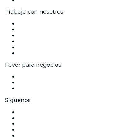
Centro de asistencia
Trabaja con nosotros
Gestiona tu evento
Publica tu evento
Eventos y beneficios para empresas
Programa de Afiliados
Programa de embajadores e influencers
Colaboraciones de marca
Fever para negocios
Eventos privados y boletos de grupo
Beneficios corporativos
Tarjetas y cupones de regalo corporativos
Síguenos
Facebook
X (Twitter)
Instagram
TikTok
LinkedIn