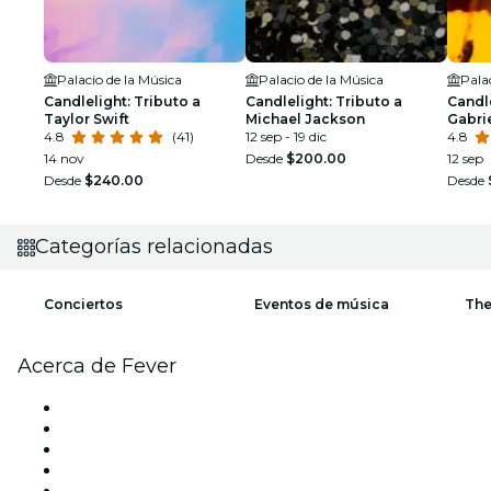
Palacio de la Música
Palacio de la Música
Pala
Candlelight: Tributo a
Candlelight: Tributo a
Candle
Taylor Swift
Michael Jackson
Gabri
4.8
(41)
12 sep - 19 dic
4.8
14 nov
Desde
$200.00
12 sep
Desde
$240.00
Desde
Categorías relacionadas
Conciertos
Eventos de música
The
Acerca de Fever
Prensa
Únete al equipo
Becas de Excelencia Fever
Tarjetas Regalo