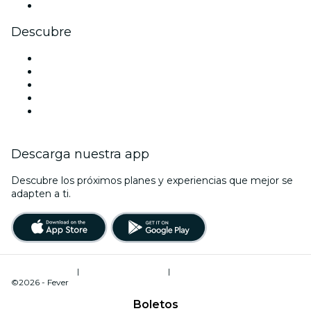
Youtube
Descubre
Locales y espacios de eventos en Mérida
México
Halloween
San Valentín
Navidad
Descarga nuestra app
Descubre los próximos planes y experiencias que mejor se
adapten a ti.
Términos de uso
|
Política de privacidad
|
Gestión de cookies
©2026 - Fever
Boletos