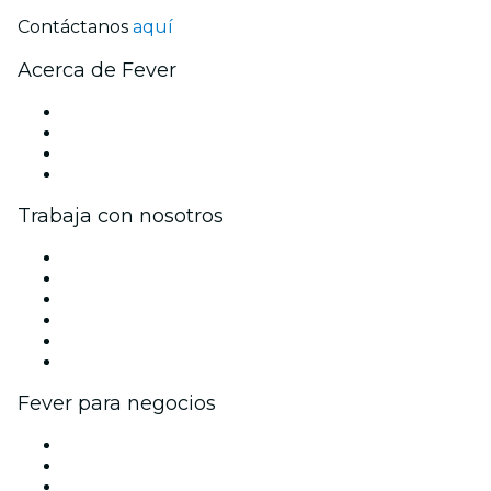
Contáctanos
aquí
Acerca de Fever
Prensa
Únete al equipo
Tarjetas Regalo
Centro de asistencia
Trabaja con nosotros
Gestiona tu evento
Publica tu evento
Eventos y beneficios para empresas
Programa de Afiliados
Programa de embajadores e influencers
Colaboraciones de marca
Fever para negocios
Eventos privados y boletos de grupo
Beneficios corporativos
Tarjetas y cupones de regalo corporativos