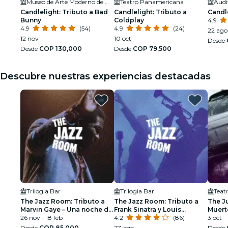
Museo de Arte Moderno de Medellín
Teatro Panamericana
Candlelight: Tributo a Bad
Candlelight: Tributo a
Candle
Bunny
Coldplay
4.9
4.9
(54)
4.9
(24)
22 ago
12 nov
10 oct
Desde
Desde
COP 130,000
Desde
COP 79,500
Descubre nuestras experiencias destacadas
Trilogia Bar
Trilogia Bar
Teat
The Jazz Room: Tributo a
The Jazz Room: Tributo a
The J
Marvin Gaye – Una noche de
Frank Sinatra y Louis
Muert
soul
26 nov - 18 feb
Armstrong
4.2
(86)
3 oct
Desde
COP 85,000
27 ago
Desde