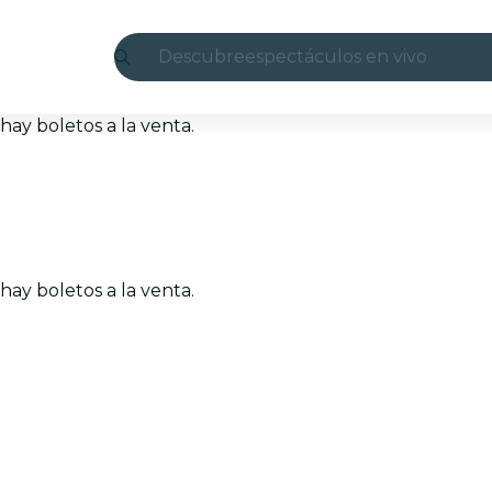
Descubre
espectáculos en vivo
Madrid
ay boletos a la venta.
candlelight
Londres
experiencias y ciudades
ay boletos a la venta.
São Paulo
exposiciones
Seúl
recorridos por la ciudad
conciertos