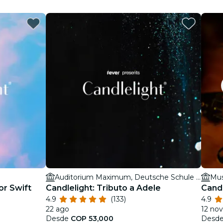
Auditorium Maximum, Deutsche Schule Medellín
Mus
or Swift
Candlelight: Tributo a Adele
Candl
4.9
(133)
4.9
22 ago
12 nov
Desde
COP 53,000
Desd