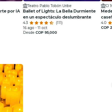
Teatro Pablo Tobón Uribe
rte por IA
Ballet of Lights: La Bella Durmiente
Medel
en un espectáculo deslumbrante
case!
4.3
(111)
4.0
COP 2
16 ago - 11 oct
Desde
COP 95,000