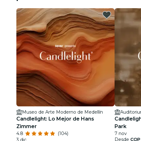
Museo de Arte Moderno de Medellín
Candlelight: Lo Mejor de Hans
Candleligh
Zimmer
Park
4.8
(104)
7 nov
Desde
COP
3 dic