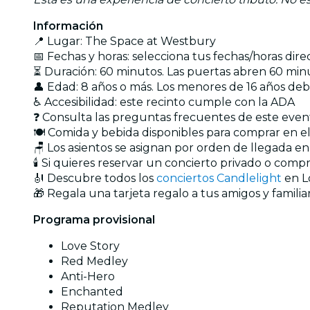
Información
📍 Lugar: The Space at Westbury
📅 Fechas y horas: selecciona tus fechas/horas dir
⏳ Duración: 60 minutos. Las puertas abren 60 minu
👤 Edad: 8 años o más. Los menores de 16 años d
♿ Accesibilidad: este recinto cumple con la ADA
❓ Consulta las preguntas frecuentes de este eve
🍽 Comida y bebida disponibles para comprar en el
🪑 Los asientos se asignan por orden de llegada e
🕯️ Si quieres reservar un concierto privado o com
🎻 Descubre todos los
conciertos Candlelight
en L
🎁 Regala una tarjeta regalo a tus amigos y familia
Programa provisional
Love Story
Red Medley
Anti-Hero
Enchanted
Reputation Medley