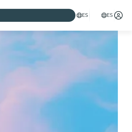
ES
ES