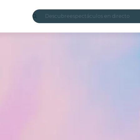
Descubre
espectáculos en directo
Madrid
candlelight
Londres
experiencias y ciudades
São Paulo
exposiciones
Seúl
recorridos por la ciudad
conciertos