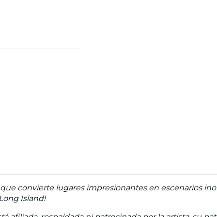
ue convierte lugares impresionantes en escenarios inolv
 Long Island!
á afiliada, respaldada ni patrocinada por la artista, su pa