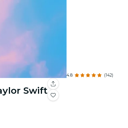
4.8
(142)
aylor Swift