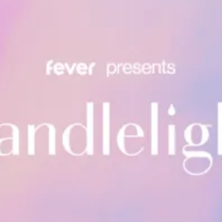
restaurantes
cine