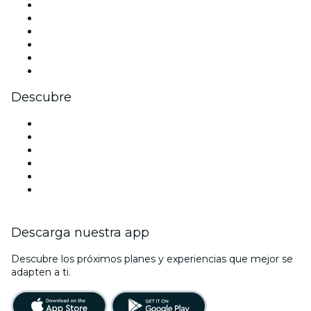
Facebook
X (Twitter)
Instagram
TikTok
LinkedIn
Youtube
Descubre
Locales y espacios de eventos en Gran Canaria
España
Halloween
San Valentín
La La Love You
Viva Suecia
Descarga nuestra app
Descubre los próximos planes y experiencias que mejor se
adapten a ti.