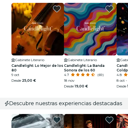
Gabinete Literario
Gabinete Literario
Gabi
Candlelight: Lo Mejor de los
Candlelight: La Banda
Candle
80
Sonora de los 60
Coldp
9 oct
4.7
(69)
4.8
Desde
25,00 €
18 nov
8 oct -
Desde
19,00 €
Desde
Descubre nuestras experiencias destacadas