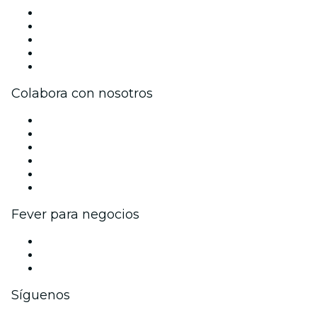
Prensa
Únete al equipo
Becas de Excelencia
Tarjetas Regalo
Centro de asistencia
Colabora con nosotros
Gestiona tu evento
Publica tu evento
Eventos y beneficios para empresas
Programa de Afiliados
Programa de embajadores e influencers
Colaboraciones de marca
Fever para negocios
Eventos privados y entradas de grupo
Beneficios corporativos
Tarjetas y cupones de regalo corporativos
Síguenos