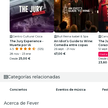
Centro Cultural Cicca
Bull Reina Isabel & Spa
Cana
The Jury Experience -
An Idiot’s Guide to Wine:
The J
Muerte por IA
Comedia entre copas
Coraz
4.5
(125)
26 sept - 21 nov
12 sept
28 nov - 23 ene
47,00 €
Hasta
Desde
25,00 €
Desde
23,60
Categorías relacionadas
Conciertos
Eventos de música
Fes
Acerca de Fever