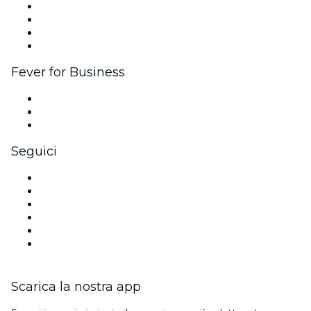
Eventi aziendali & benefit
Programma di affiliazione
Programma Ambassador e Influencer
Brand partnership
Fever for Business
Eventi privati e biglietti di gruppo
Benefit aziendali
Gift card e voucher aziendali
Seguici
Facebook
X (Twitter)
Instagram
TikTok
LinkedIn
Youtube
Scarica la nostra app