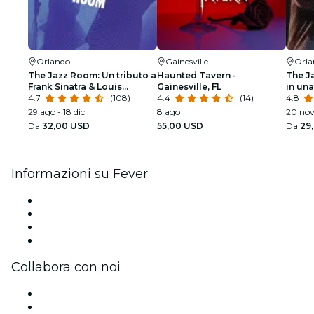
Orlando
Gainesville
Orla
The Jazz Room: Un tributo a
Haunted Tavern -
The J
Frank Sinatra & Louis
Gainesville, FL
in una
Armstrong
4.7
(108)
4.4
(14)
4.8
29 ago - 18 dic
8 ago
20 nov
Da
32,00 USD
55,00 USD
Da
29
Informazioni su Fever
Stampa
Unisciti al team
Carte regalo
Centro assistenza
Collabora con noi
Gestisci il tuo evento
Pubblica il tuo evento