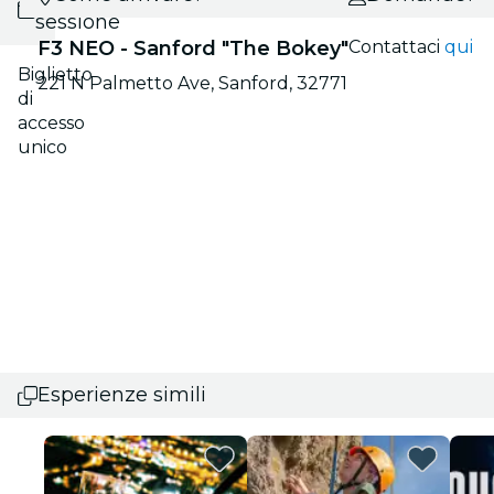
sessione
F3 NEO - Sanford "The Bokey"
Contattaci
qui
Biglietto
221 N Palmetto Ave, Sanford, 32771
di
accesso
unico
Esperienze simili