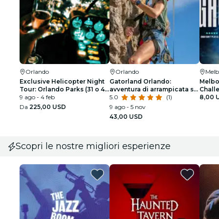
Orlando
Orlando
Melb
Exclusive Helicopter Night
Gatorland Orlando:
Melbo
Tour: Orlando Parks (31 o 48
avventura di arrampicata su
Challe
miglia)
9 ago - 4 feb
roccia e ingresso al parco
5.0
(1)
Haunt
8,00 
Da
225,00 USD
9 ago - 5 nov
43,00 USD
Scopri le nostre migliori esperienze