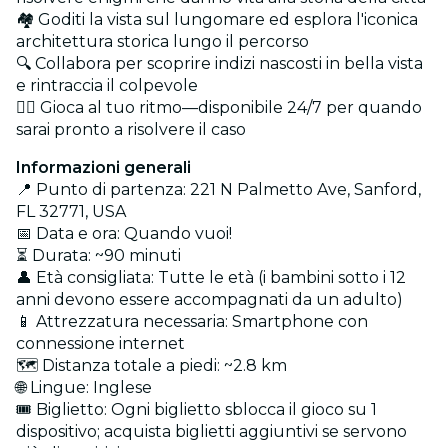
🏘️ Goditi la vista sul lungomare ed esplora l'iconica
architettura storica lungo il percorso
🔍 Collabora per scoprire indizi nascosti in bella vista
e rintraccia il colpevole
🚶‍♂️ Gioca al tuo ritmo—disponibile 24/7 per quando
sarai pronto a risolvere il caso
Informazioni generali
📍 Punto di partenza: 221 N Palmetto Ave, Sanford,
FL 32771, USA
📅 Data e ora: Quando vuoi!
⏳ Durata: ~90 minuti
👤 Età consigliata: Tutte le età (i bambini sotto i 12
anni devono essere accompagnati da un adulto)
📱 Attrezzatura necessaria: Smartphone con
connessione internet
🗺️ Distanza totale a piedi: ~2.8 km
🌐 Lingue: Inglese
🎟️ Biglietto: Ogni biglietto sblocca il gioco su 1
dispositivo; acquista biglietti aggiuntivi se servono