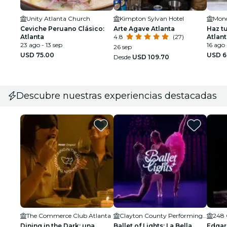
Unity Atlanta Church
Kimpton Sylvan Hotel
Mond
Ceviche Peruano Clásico:
Arte Agave Atlanta
Haz t
Atlanta
4.8
(27)
Atlan
23 ago - 13 sep
16 ago 
26 sep
USD 75.00
USD 6
Desde
USD 109.70
Descubre nuestras experiencias destacadas
The Commerce Club Atlanta
Clayton County Performing Arts Center
248 
Dining in the Dark: una
Ballet of Lights: La Bella
Edgar