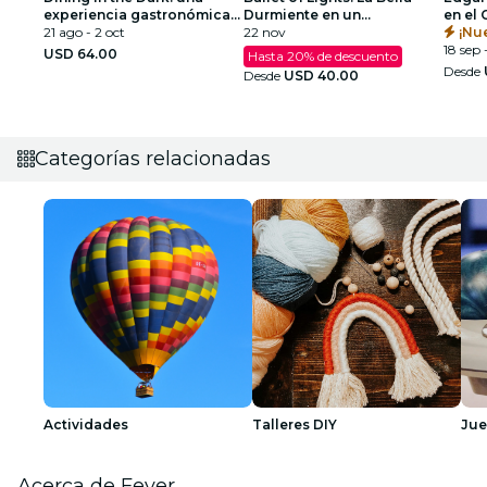
experiencia gastronómica
Durmiente en un
en el
única con los ojos
21 ago - 2 oct
Espectáculo Deslumbrante
22 nov
Oaklan
¡Nu
vendados en el Commerce
18 sep 
USD 64.00
Hasta 20% de descuento
Club de Atlanta
Desde
Desde
USD 40.00
Categorías relacionadas
Actividades
Talleres DIY
Ju
Acerca de Fever