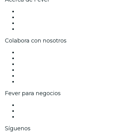
Prensa
Únete al equipo
Tarjetas Regalo
Centro de asistencia
Colabora con nosotros
Gestiona tu evento
Publica tu evento
Eventos y beneficios para empresas
Programa de Afiliados
Programa de embajadores e influencers
Colaboraciones de marca
Fever para negocios
Eventos privados y entradas de grupo
Beneficios corporativos
Tarjetas y cupones de regalo corporativos
Síguenos