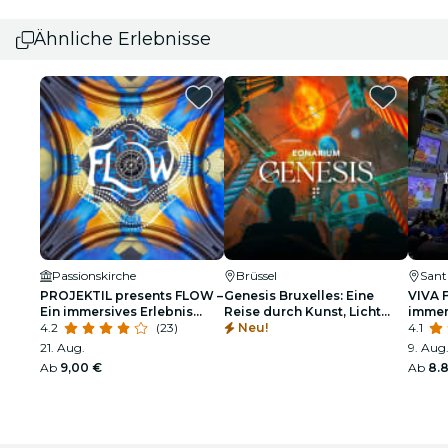
Ähnliche Erlebnisse
Passionskirche
Brüssel
Sant
PROJEKTIL presents FLOW –
Genesis Bruxelles: Eine
VIVA 
Ein immersives Erlebnis
Reise durch Kunst, Licht
immer
entlang Smetanas Moldau –
4.2
(23)
und Musik - Warteliste
Neu!
Herze
4.1
Live-Konzerte
21. Aug.
9. Aug.
Ab
9,00 €
Ab
8.