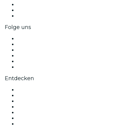
Privatveranstaltungen & Gruppentickets
Firmenvorteile
Firmengeschenkkarten und -gutscheine
Folge uns
Facebook
X (Twitter)
Instagram
TikTok
LinkedIn
YouTube
Entdecken
Veranstaltungsorte in Berlin
Deutschland
Heute
Morgen
Diese Woche
Dieses Wochenende
Valentinstag