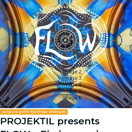
Image 1
Image 2
Image 3
Image 4
Image 5
Image 6
Aufgrund großer Nachfrage verlängert
PROJEKTIL presents