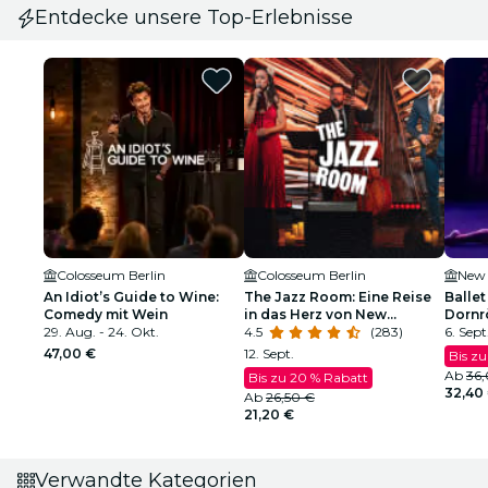
Entdecke unsere Top-Erlebnisse
Colosseum Berlin
Colosseum Berlin
New 
An Idiot’s Guide to Wine:
The Jazz Room: Eine Reise
Ballet
Comedy mit Wein
in das Herz von New
Dornr
29. Aug. - 24. Okt.
Orleans
4.5
(283)
funke
6. Sept
47,00 €
12. Sept.
Bis zu
Ab
36
Bis zu 20 % Rabatt
32,40
Ab
26,50 €
21,20 €
Verwandte Kategorien