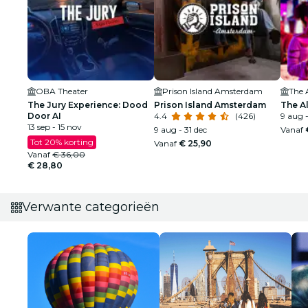
OBA Theater
Prison Island Amsterdam
The 
The Jury Experience: Dood
Prison Island Amsterdam
The A
Door AI
4.4
(426)
9 aug -
13 sep - 15 nov
9 aug - 31 dec
Vanaf
Tot 20% korting
Vanaf
€ 25,90
Vanaf
€ 36,00
€ 28,80
Verwante categorieën