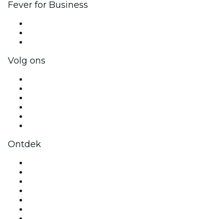
Fever for Business
Privé-evenementen & tickets voor groepen
Bedrijfsvoordelen
Cadeaubonnen & vouchers voor bedrijven
Volg ons
Facebook
X (Twitter)
Instagram
TikTok
LinkedIn
YouTube
Ontdek
Evenementenlocaties in Amsterdam
Nederland
Vandaag
Morgen
Deze week
Dit weekend
Valentijnsdag