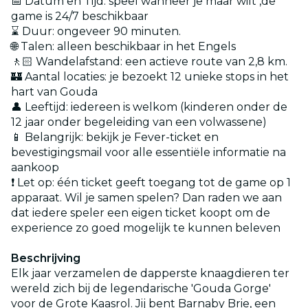
📅 Datum en Tijd: speel wanneer je maar wilt ,de
game is 24/7 beschikbaar
⌛ Duur: ongeveer 90 minuten.
🌐 Talen: alleen beschikbaar in het Engels
🚶🏻 Wandelafstand: een actieve route van 2,8 km.
🏰 Aantal locaties: je bezoekt 12 unieke stops in het
hart van Gouda
👤 Leeftijd: iedereen is welkom (kinderen onder de
12 jaar onder begeleiding van een volwassene)
📱 Belangrijk: bekijk je Fever-ticket en
bevestigingsmail voor alle essentiële informatie na
aankoop
❗ Let op: één ticket geeft toegang tot de game op 1
apparaat. Wil je samen spelen? Dan raden we aan
dat iedere speler een eigen ticket koopt om de
experience zo goed mogelijk te kunnen beleven
Beschrijving
Elk jaar verzamelen de dapperste knaagdieren ter
wereld zich bij de legendarische 'Gouda Gorge'
voor de Grote Kaasrol. Jij bent Barnaby Brie, een