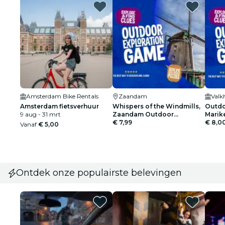
Amsterdam Bike Rentals
Zaandam
Valk
Amsterdam fietsverhuur
Whispers of the Windmills,
Outdo
9 aug - 31 mrt
Zaandam Outdoor
Marik
Exploration Game
€ 7,99
€ 8,0
Vanaf
€ 5,00
Ontdek onze populairste belevingen