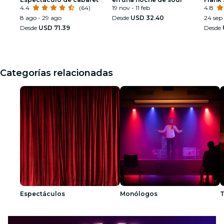
4.4
(64)
19 nov - 11 feb
Armst
4.8
8 ago - 29 ago
Desde
USD 32.40
24 sep 
Desde
USD 71.39
Desde
Categorías relacionadas
Espectáculos
Monólogos
T