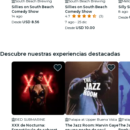
South Beach Brewing
South Beach Brewing
Mell
Sillies on South Beach
Sillies on South Beach
Silly
Comedy Show
Comedy Show
8 ago
14 ago
4.7
(3)
Desde
Desde
USD 8.56
7 ago - 25 dic
Desde
USD 10.00
Descubre nuestras experiencias destacadas
RED SUBMARINE
Palapa at Upper Buena Vista
Pala
XXX de Nocturna:
The Jazz Room: Marvin Gaye
The J
Espectáculo de cabaret
en una noche de soul
Frank 