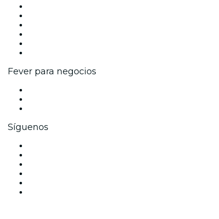
Gestiona tu evento
Publica tu evento
Eventos y beneficios para empresas
Programa de Afiliados
Programa de embajadores e influencers
Colaboraciones de marca
Fever para negocios
Eventos privados y entradas de grupo
Beneficios corporativos
Tarjetas y cupones de regalo corporativos
Síguenos
Facebook
X (Twitter)
Instagram
TikTok
LinkedIn
Youtube