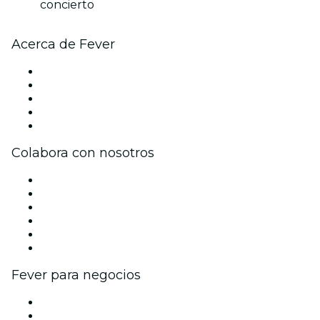
concierto
Acerca de Fever
Prensa
Únete al equipo
Becas de Excelencia
Tarjetas Regalo
Centro de asistencia
Colabora con nosotros
Gestiona tu evento
Publica tu evento
Eventos y beneficios para empresas
Programa de Afiliados
Programa de embajadores e influencers
Colaboraciones de marca
Fever para negocios
Eventos privados y entradas de grupo
Beneficios corporativos