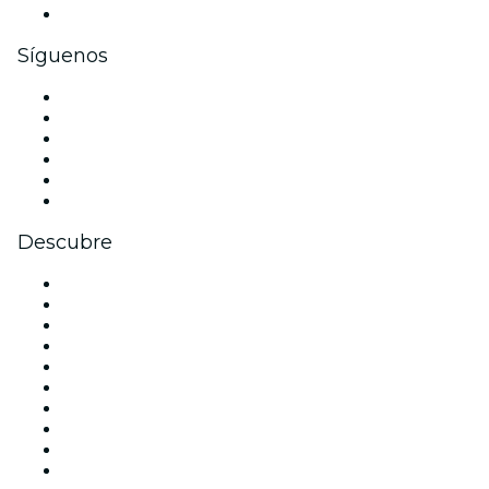
Tarjetas y cupones de regalo corporativos
Síguenos
Facebook
X (Twitter)
Instagram
TikTok
LinkedIn
Youtube
Descubre
Locales y espacios de eventos en Barcelona
España
Hoy
Mañana
Esta semana
Este fin de semana
Halloween
San Valentín
Navidad
La La Love You