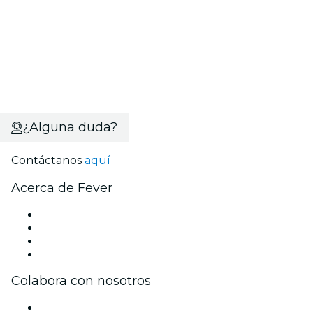
¿Alguna duda?
Contáctanos
aquí
Acerca de Fever
Prensa
Únete al equipo
Tarjetas Regalo
Centro de asistencia
Colabora con nosotros
Gestiona tu evento