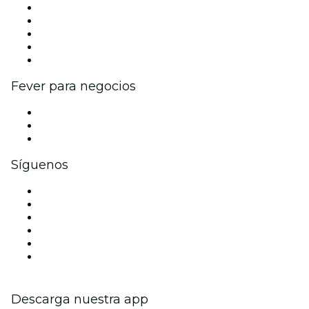
Publica tu evento
Eventos y beneficios para empresas
Programa de Afiliados
Programa de embajadores e influencers
Colaboraciones de marca
Fever para negocios
Eventos privados y entradas de grupo
Beneficios corporativos
Tarjetas y cupones de regalo corporativos
Síguenos
Facebook
X (Twitter)
Instagram
TikTok
LinkedIn
Youtube
Descarga nuestra app