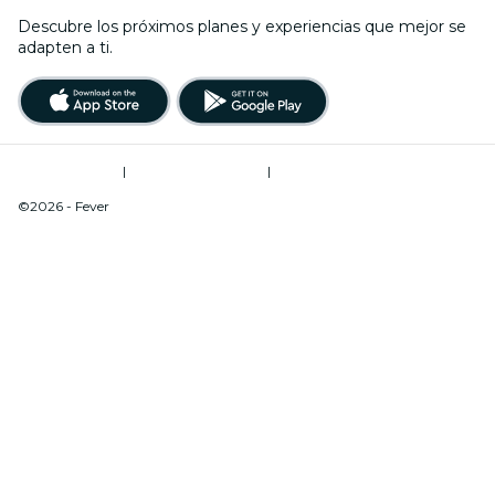
Descubre los próximos planes y experiencias que mejor se
adapten a ti.
Términos de uso
|
Política de privacidad
|
Do Not Sell My Personal Information / Cookies Management
©2026 - Fever