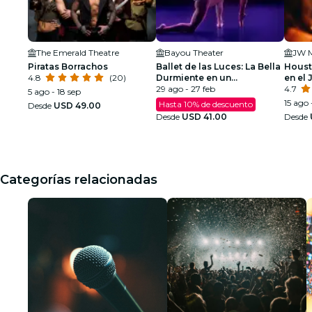
The Emerald Theatre
Bayou Theater
Piratas Borrachos
Ballet de las Luces: La Bella
Houst
4.8
(20)
Durmiente en un
en el 
Espectáculo Espumoso
29 ago - 27 feb
4.7
5 ago - 18 sep
15 ago 
Hasta 10% de descuento
Desde
USD 49.00
Desde
USD 41.00
Desde
Categorías relacionadas