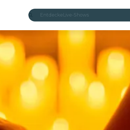
Entdecke
Live-Shows
Madrid
Candlelight
London
Erlebnisse und Städte
São Paulo
Seoul
Stadttouren
Konzerte