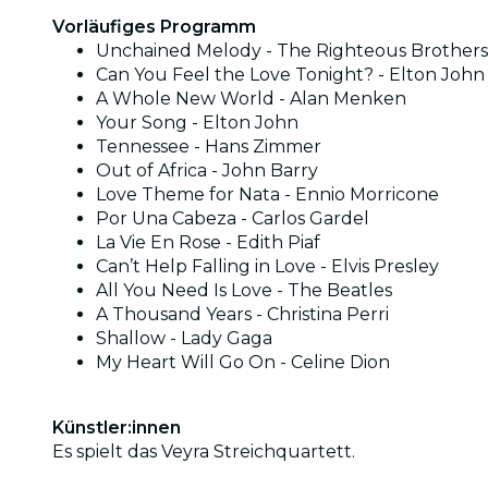
Vorläufiges Programm
Unchained Melody - The Righteous Brothers
Can You Feel the Love Tonight? - Elton John
A Whole New World - Alan Menken
Your Song - Elton John
Tennessee - Hans Zimmer
Out of Africa - John Barry
Love Theme for Nata - Ennio Morricone
Por Una Cabeza - Carlos Gardel
La Vie En Rose - Edith Piaf
Can’t Help Falling in Love - Elvis Presley
All You Need Is Love - The Beatles
A Thousand Years - Christina Perri
Shallow - Lady Gaga
My Heart Will Go On - Celine Dion
Künstler:innen
Es spielt das Veyra Streichquartett.