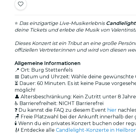
⭐
Das einzigartige Live-Musikerlebnis
Candlelight
deine Tickets und erlebe die Musik von Valentins
Dieses Konzert ist ein Tribut an eine große Persön
offiziellen Vertreter:innen und wird von diesen w
Allgemeine Informationen
📍 Ort: Burg Stettenfels
📅 Datum und Uhrzeit: Wähle deine gewünschte O
⏳ Dauer: 60 Minuten. Es ist keine Pause vorgesehe
möglich!
👤 Altersbeschränkung: Kein Zutritt unter 8 Jahr
♿ Barrierefreiheit: NICHT Barrierefrei
❓ Du kannst die FAQ zu diesem Event
hier
nachle
🪑 Freie Platzwahl bei der Ankunft innerhalb de
🕯️ Wenn du ein privates Konzert buchen oder reg
🎻 Entdecke alle
Candlelight-Konzerte in Heilbro