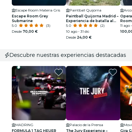
Escape Room Materia Gris
Paintball Quijorna
Arco
Escape Room Grey
Paintball Quijorna Madrid –
Opera
Submarine
Experiencia de batalla al
Room
5.0
(3)
aire libre
5.0
(2)
11 ago 
Desde
70,00 €
10 ago - 31 dic
100,0
Desde
24,00 €
Descubre nuestras experiencias destacadas
MADRING
Palacio de la Prensa
Movi
FORMULA 1 TAG HEUER
The Jury Experience –
Gira 