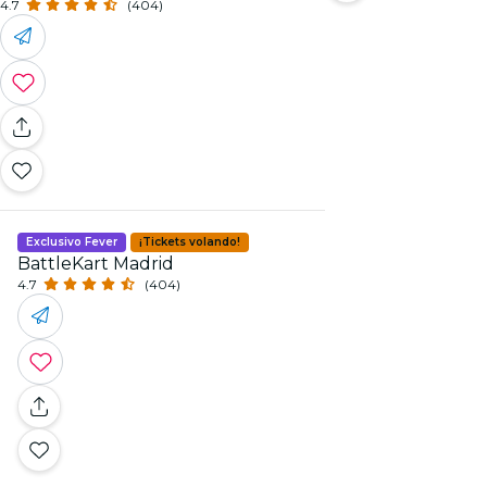
4.7
(404)
Exclusivo Fever
¡Tickets volando!
BattleKart Madrid
4.7
(404)