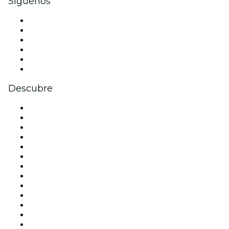
Síguenos
Facebook
X (Twitter)
Instagram
TikTok
LinkedIn
Youtube
Descubre
Locales y espacios de eventos en Madrid
España
Hoy
Mañana
Esta semana
Este fin de semana
Halloween
San Valentín
Team Building Madrid
La La Love You
Viva Suecia
Navidad
Año Nuevo