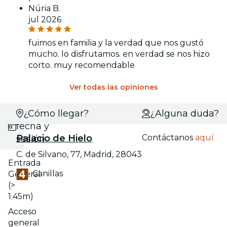
Núria B.
jul 2026
fuimos en familia y la verdad que nos gustó
mucho. lo disfrutamos. en verdad se nos hizo
corto. muy recomendable
Ver todas las opiniones
Selecciona
¿Cómo llegar?
¿Alguna duda?
fecha y
Palacio de Hielo
Contáctanos
aquí
sesión
C. de Silvano, 77, Madrid, 28043
Entrada
Canillas
General
(>
1.45m)
Acceso
general