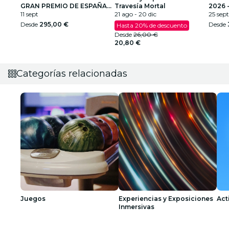
GRAN PREMIO DE ESPAÑA
Travesía Mortal
2026 
2026
11 sept
21 ago - 20 dic
25 sept
Desde
295,00 €
Desde
Hasta 20% de descuento
Desde
26,00 €
20,80 €
Categorías relacionadas
Juegos
Experiencias y Exposiciones
Act
Inmersivas