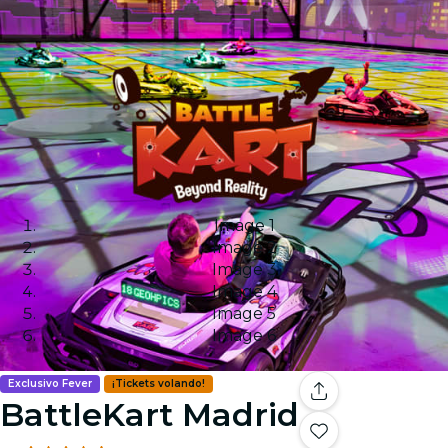
Image 1
Image 2
Image 3
Image 4
Image 5
Image 6
Exclusivo Fever
¡Tickets volando!
BattleKart Madrid