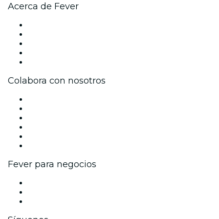
Acerca de Fever
Prensa
Únete al equipo
Becas de Excelencia
Tarjetas Regalo
Centro de asistencia
Colabora con nosotros
Gestiona tu evento
Publica tu evento
Eventos y beneficios para empresas
Programa de Afiliados
Programa de embajadores e influencers
Colaboraciones de marca
Fever para negocios
Eventos privados y entradas de grupo
Beneficios corporativos
Tarjetas y cupones de regalo corporativos