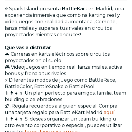
⭐ Spark Island presenta
BattleKart
en Madrid
,
una
experiencia inmersiva que combina karting real y
videojuegos con realidad aumentada. ¡Compite,
lanza misiles y supera a tus rivales en circuitos
proyectados mientras conduces!
Qué vas a disfrutar
🚗 Carreras en karts eléctricos sobre circuitos
proyectados en el suelo
🎮 Videojuegos en tiempo real: lanza misiles, activa
bonus y frena a tus rivales
⚡ Diferentes modos de juego como BattleRace,
BattleColor, BattleSnake o BattlePool
👨‍👩‍👧‍👦 Un plan perfecto para amigos, familia, team
building o celebraciones
🎁 ¡Regala recuerdos a alguien especial! Compra
una tarjeta regalo para BattleKart Madrid
aquí
👨‍👨‍👧‍👦 Si deseas organizar un team building u
otro evento corporativo o especial, puedes utilizar
nuestro
formulario para grupos
.