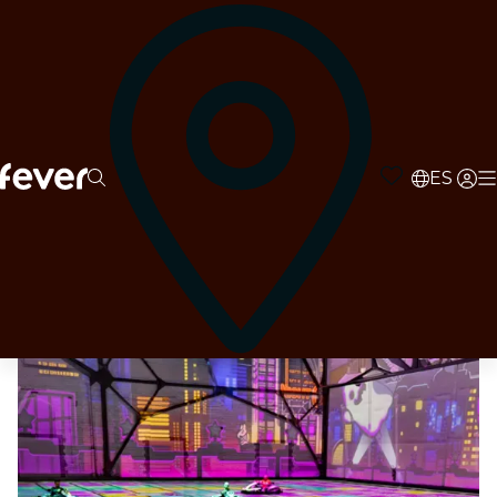
0
d
02
h
56
m
59
s
ES