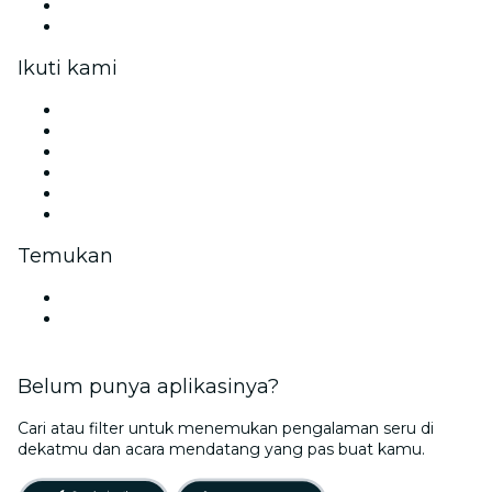
Keuntungan korporat
Kartu hadiah & voucer korporat
Ikuti kami
Facebook
X (Twitter)
Instagram
TikTok
LinkedIn
YouTube
Temukan
Lokasi di Samarinda
Indonesia
Belum punya aplikasinya?
Cari atau filter untuk menemukan pengalaman seru di
dekatmu dan acara mendatang yang pas buat kamu.