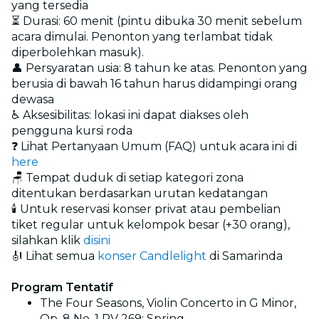
yang tersedia
⏳ Durasi: 60 menit (pintu dibuka 30 menit sebelum
acara dimulai. Penonton yang terlambat tidak
diperbolehkan masuk).
👤 Persyaratan usia: 8 tahun ke atas. Penonton yang
berusia di bawah 16 tahun harus didampingi orang
dewasa
♿ Aksesibilitas: lokasi ini dapat diakses oleh
pengguna kursi roda
❓ Lihat Pertanyaan Umum (FAQ) untuk acara ini di
here
🪑 Tempat duduk di setiap kategori zona
ditentukan berdasarkan urutan kedatangan
🕯️ Untuk reservasi konser privat atau pembelian
tiket regular untuk kelompok besar (+30 orang),
silahkan klik
disini
🎻 Lihat semua
konser Candlelight
di Samarinda
Program Tentatif
The Four Seasons, Violin Concerto in G Minor,
Op. 8 No. 1 RV 269: Spring