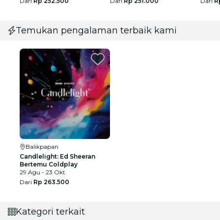
Dari
Rp 252.500
Dari
Rp 251.000
Dari
R
Temukan pengalaman terbaik kami
Balikpapan
Candlelight: Ed Sheeran
Bertemu Coldplay
29 Agu - 23 Okt
Dari
Rp 263.500
Kategori terkait