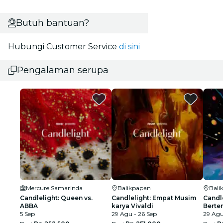
Butuh bantuan?
Hubungi Customer Service
di sini
Pengalaman serupa
Mercure Samarinda
Balikpapan
Bali
Candlelight: Queen vs.
Candlelight: Empat Musim
Candl
ABBA
karya Vivaldi
Berte
5 Sep
29 Agu - 26 Sep
29 Agu