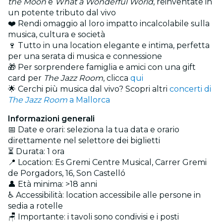
the Moon
e
What a Wonderful World
, reinventate in
un potente tributo dal vivo
❤️ Rendi omaggio al loro impatto incalcolabile sulla
musica, cultura e società
🍷 Tutto in una location elegante e intima, perfetta
per una serata di musica e connessione
🎁 Per sorprendere famiglia e amici con una gift
card per
The Jazz Room
, clicca
qui
🌟 Cerchi più musica dal vivo? Scopri altri
concerti di
The Jazz Room
a Mallorca
Informazioni generali
📅 Date e orari: seleziona la tua data e orario
direttamente nel selettore dei biglietti
⏳ Durata: 1 ora
📍 Location: Es Gremi Centre Musical, Carrer Gremi
de Porgadors, 16, Son Castelló
👤 Età minima: >18 anni
♿ Accessibilità: location accessibile alle persone in
sedia a rotelle
🪑 Importante: i tavoli sono condivisi e i posti