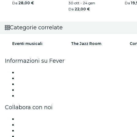
Da
28,00 €
30 ott - 24 gen
Da
19,
Da
22,00 €
Categorie correlate
Eventi musicali
The Jazz Room
Con
Informazioni su Fever
Stampa
Unisciti al team
Borse di studio Fever per l'eccellenza
Carte regalo
Centro assistenza
Collabora con noi
Gestisci il tuo evento
Pubblica il tuo evento
Eventi aziendali & benefit
Programma di affiliazione