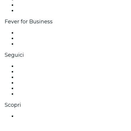
Programma Ambassador e Influencer
Brand partnership
Fever for Business
Eventi privati e biglietti di gruppo
Benefit aziendali
Gift card e voucher aziendali
Seguici
Facebook
X (Twitter)
Instagram
TikTok
LinkedIn
Youtube
Scopri
Luoghi a Maiorca