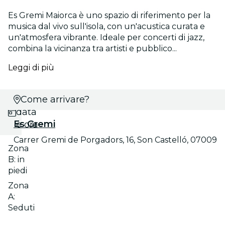
Es Gremi Maiorca è uno spazio di riferimento per la
musica dal vivo sull'isola, con un'acustica curata e
un'atmosfera vibrante. Ideale per concerti di jazz,
combina la vicinanza tra artisti e pubblico...
Leggi di più
Scegli
Come arrivare?
data
Es Gremi
e ora
Carrer Gremi de Porgadors, 16, Son Castelló, 07009
Zona
B: in
piedi
Zona
A:
Seduti