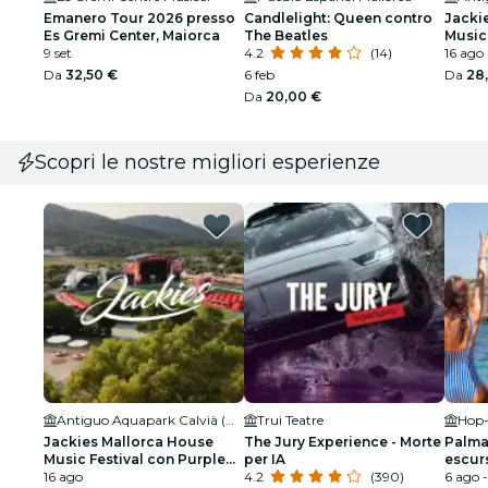
Emanero Tour 2026 presso
Candlelight: Queen contro
Jacki
Es Gremi Center, Maiorca
The Beatles
Music
9 set
4.2
(14)
Disco
16 ago
Da
32,50 €
6 feb
Da
28
Da
20,00 €
Scopri le nostre migliori esperienze
Antiguo Aquapark Calvià (Mallorca)
Trui Teatre
Jackies Mallorca House
The Jury Experience - Morte
Palma
Music Festival con Purple
per IA
escur
Disco Machine
16 ago
4.2
(390)
snork
6 ago -