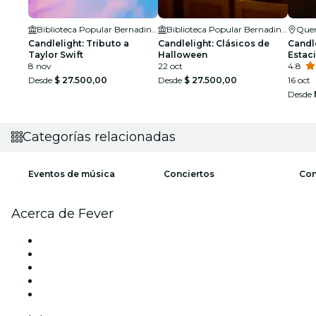
Biblioteca Popular Bernadino Rivadavia
Biblioteca Popular Bernadino Rivadavia
Quer
Candlelight: Tributo a
Candlelight: Clásicos de
Candle
Taylor Swift
Halloween
Estaci
8 nov
22 oct
4.8
Desde
$ 27.500,00
Desde
$ 27.500,00
16 oct
Desde
Categorías relacionadas
Eventos de música
Conciertos
Con
Acerca de Fever
Prensa
Únete al equipo
Tarjetas Regalo
Centro de asistencia
Arrepentimiento de compra