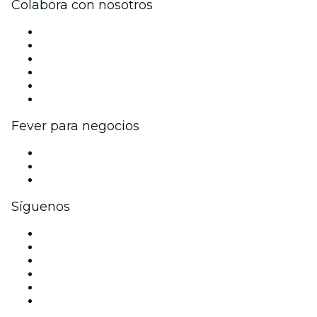
Colabora con nosotros
Gestiona tu evento
Publica tu evento
Eventos y beneficios para empresas
Programa de Afiliados
Programa de embajadores e influencers
Colaboraciones de marca
Fever para negocios
Eventos privados y boletos de grupo
Beneficios corporativos
Tarjetas y cupones de regalo corporativos
Síguenos
Facebook
X (Twitter)
Instagram
TikTok
LinkedIn
Youtube