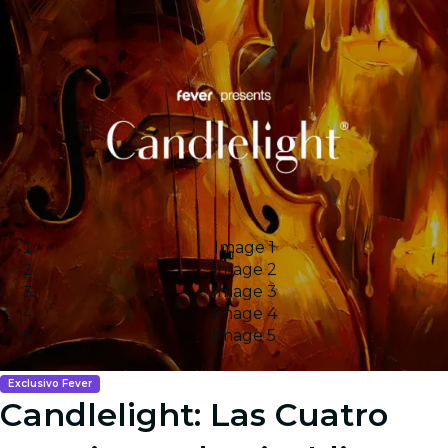
Image 1
Image 2
Image 3
Image 4
Image 5
Exclusivo Fever
Candlelight: Las Cuatro