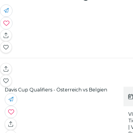
Davis Cup Qualifiers - Österreich vs Belgien
V
T
| 