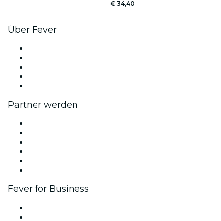
€ 34,40
Über Fever
Presse
Wir stellen ein!
Impressum
Geschenkgutscheine
Hilfe-Center
Partner werden
Fever Zone
Veröffentliche dein Event
Firmenevents & -vorteile
Partnerprogramm
Botschafter & Influencer-Programm
Markenpartnerschaften
Fever for Business
Privatveranstaltungen & Gruppentickets
Firmenvorteile