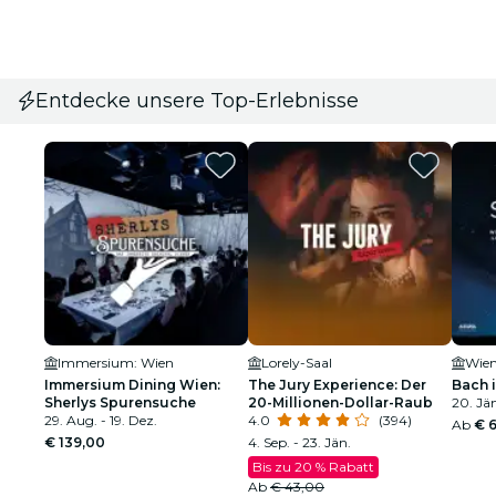
Entdecke unsere Top-Erlebnisse
Immersium: Wien
Lorely-Saal
Wien
Immersium Dining Wien:
The Jury Experience: Der
Bach 
Sherlys Spurensuche
20-Millionen-Dollar-Raub
20. Jä
29. Aug. - 19. Dez.
4.0
(394)
Ab
€ 
€ 139,00
4. Sep. - 23. Jän.
Bis zu 20 % Rabatt
Ab
€ 43,00