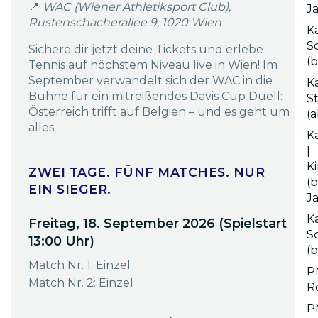
📍
WAC (Wiener Athletiksport Club),
J
Rustenschacherallee 9, 1020 Wien
Ka
S
Sichere dir jetzt deine Tickets und erlebe
(b
Tennis auf höchstem Niveau live in Wien! Im
September verwandelt sich der WAC in die
Ka
Bühne für ein mitreißendes Davis Cup Duell:
S
Österreich trifft auf Belgien – und es geht um
(a
alles.
K
|
K
ZWEI TAGE. FÜNF MATCHES. NUR
(b
EIN SIEGER.
J
Ka
Freitag, 18. September 2026 (Spielstart
S
13:00 Uhr)
(b
Match Nr. 1: Einzel
P
Match Nr. 2: Einzel
R
P