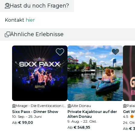
Hast du noch Fragen?
Kontakt
hier
Ähnliche Erlebnisse
Mirage - Die Eventlocation im Prater
Alte Donau
Pala
Sixx Paxx - Dinner Show
Private Kajaktour auf der
Get W
10. Sep. - 25. Juni
Alten Donau
4.5
9. Aug. - 22. Okt.
Ab
€ 99,00
24. Okt
Ab
€ 548,95
Ab
€ 