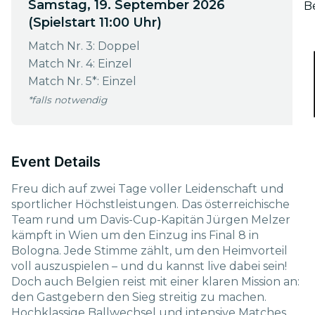
Samstag, 19. September 2026
B
(Spielstart 11:00 Uhr)
Match Nr. 3: Doppel
Match Nr. 4: Einzel
Match Nr. 5*: Einzel
*falls notwendig
Event Details
Freu dich auf zwei Tage voller Leidenschaft und
sportlicher Höchstleistungen. Das österreichische
Team rund um Davis-Cup-Kapitän Jürgen Melzer
kämpft in Wien um den Einzug ins Final 8 in
Bologna. Jede Stimme zählt, um den Heimvorteil
voll auszuspielen – und du kannst live dabei sein!
Doch auch Belgien reist mit einer klaren Mission an:
den Gastgebern den Sieg streitig zu machen.
Hochklassige Ballwechsel und intensive Matches