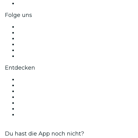
Firmengeschenkkarten und -gutscheine
Folge uns
Facebook
X (Twitter)
Instagram
TikTok
LinkedIn
YouTube
Entdecken
Veranstaltungsorte in Wien
Österreich
Heute
Morgen
Diese Woche
Dieses Wochenende
Valentinstag
Du hast die App noch nicht?