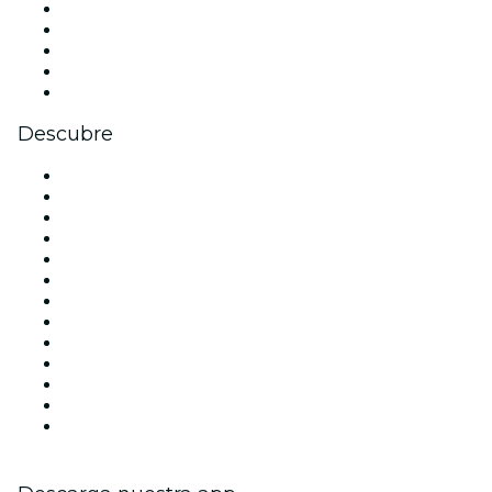
X (Twitter)
Instagram
TikTok
LinkedIn
Youtube
Descubre
Locales y espacios de eventos en Madrid
España
Hoy
Mañana
Esta semana
Este fin de semana
Halloween
San Valentín
Team Building Madrid
La La Love You
Viva Suecia
Navidad
Año Nuevo