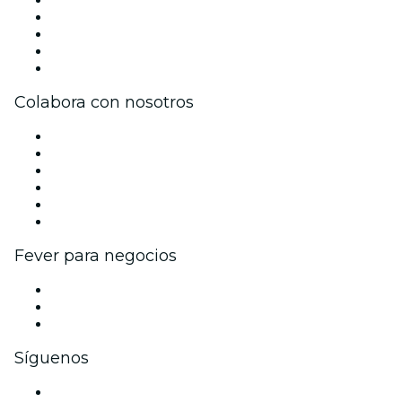
Únete al equipo
Becas de Excelencia
Tarjetas Regalo
Centro de asistencia
Colabora con nosotros
Gestiona tu evento
Publica tu evento
Eventos y beneficios para empresas
Programa de Afiliados
Programa de embajadores e influencers
Colaboraciones de marca
Fever para negocios
Eventos privados y entradas de grupo
Beneficios corporativos
Tarjetas y cupones de regalo corporativos
Síguenos
Facebook