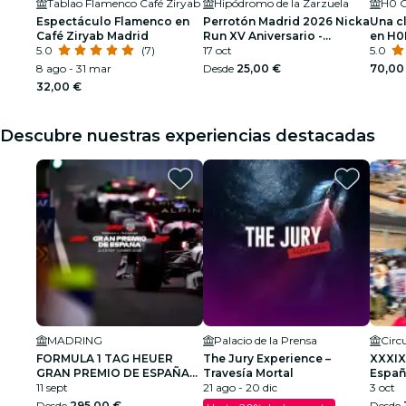
Tablao Flamenco Café Ziryab
Hipódromo de la Zarzuela
H0 G
Espectáculo Flamenco en
Perrotón Madrid 2026 Nicka
Una cl
Café Ziryab Madrid
Run XV Aniversario -
en H0
5.0
(7)
Hipódromo de la Zarzuela
17 oct
sema
5.0
de Madrid
8 ago - 31 mar
Desde
25,00 €
70,00
32,00 €
Descubre nuestras experiencias destacadas
MADRING
Palacio de la Prensa
FORMULA 1 TAG HEUER
The Jury Experience –
XXXIX
GRAN PREMIO DE ESPAÑA
Travesía Mortal
Españ
2026
11 sept
21 ago - 20 dic
Cami
3 oct
Desde
295,00 €
Desde